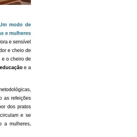
: Um modo de
as e mulheres
ora e sensível
dor e cheio de
 e o cheiro de
educação
e a
metodológicas,
o as refeições
or dos pratos
circulam e se
o a mulheres,