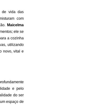
s de vida das
isturam com
ção.
Maicelma
mentos; ele se
para a cozinha
vas, utilizando
 novo, vital e
profundamente
alidade e pelo
alidade do ser
o um espaço de