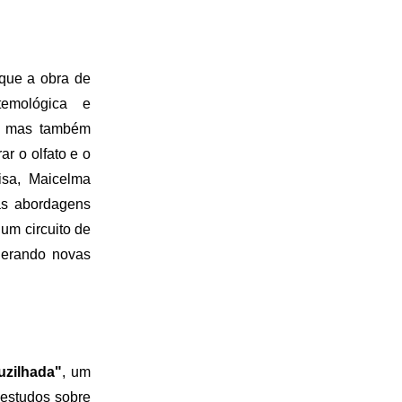
a que a obra de
temológica e
s, mas também
r o olfato e o
isa, Maicelma
as abordagens
um circuito de
gerando novas
uzilhada"
, um
 estudos sobre