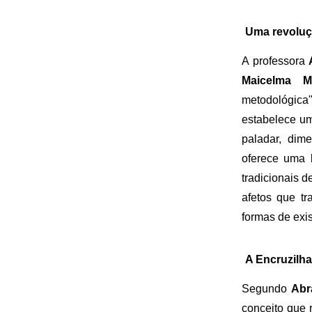
Uma revoluç
A professora
A
Maicelma 
metodológica
estabelece um
paladar, dim
oferece uma 
tradicionais 
afetos que t
formas de exi
A Encruzilh
Segundo
Abr
conceito que 