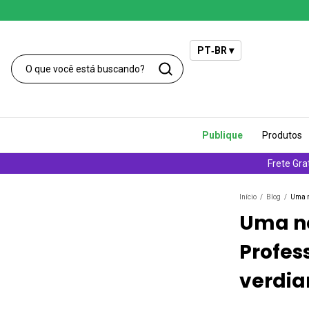
PT‑BR ▾
Publique
Produtos
Frete Gra
Início
/
Blog
/
Uma n
Uma n
Profes
verdia