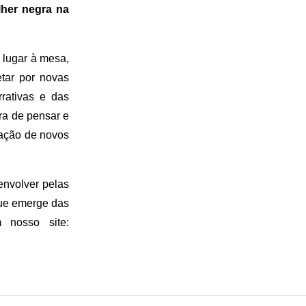
lher negra na
lugar à mesa,
etar por novas
rativas e das
ra de pensar e
iação de novos
envolver pelas
que emerge das
m nosso site: