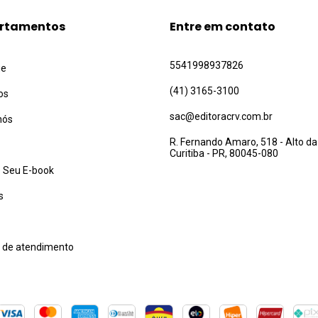
rtamentos
Entre em contato
5541998937826
ue
(41) 3165-3100
os
sac@editoracrv.com.br
nós
R. Fernando Amaro, 518 - Alto da
Curitiba - PR, 80045-080
 Seu E-book
s
l de atendimento