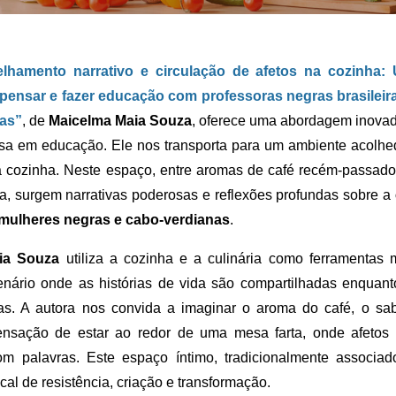
lhamento narrativo e circulação de afetos na cozinha
pensar e fazer educação com professoras negras brasileir
as”
, de
Maicelma Maia Souza
, oferece uma abordagem inovad
sa em educação. Ele nos transporta para um ambiente acolhe
 a cozinha. Neste espaço, entre aromas de café recém-passado
a, surgem narrativas poderosas e reflexões profundas sobre a
mulheres negras e cabo-verdianas
.
ia Souza
utiliza a cozinha e a culinária como ferramentas 
nário onde as histórias de vida são compartilhadas enquant
as. A autora nos convida a imaginar o aroma do café, o sab
sensação de estar ao redor de uma mesa farta, onde afetos 
om palavras. Este espaço íntimo, tradicionalmente associad
cal de resistência, criação e transformação.