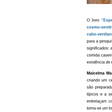
O livro
“Espe
cosmo-sentir
cabo-verdian
para a pesqui
significados:
comida caseir
existência de
Maicelma Ma
criando um ce
são preparad
típicos e a 
entrelaçam c
torna-se um lo