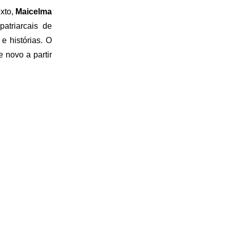
exto,
Maicelma
atriarcais de
e histórias. O
e novo a partir