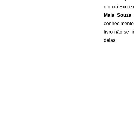
o orixá Exu e
Maia Souza
c
conhecimento,
livro não se l
delas.