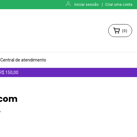
Iniciar sessão
|
Criar uma conta
(
0
)
Central de atendimento
 R$ 150,00
 com
-