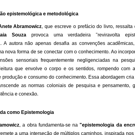
ão epistemológica e metodológica
nete Abramowicz
, que escreve o prefácio do livro, ressalt
Maia Souza
provoca uma verdadeira "reviravolta epis
". A autora não apenas desafia as convenções acadêmica
a nova forma de se conectar com o conhecimento. Ao incorpora
ensões sensoriais frequentemente negligenciadas na pesqu
leitura que envolve o corpo e os sentidos, rompendo com 
de produção e consumo do conhecimento. Essa abordagem cria 
ranscende as normas coloniais de pesquisa e pensamento, 
stência e conexão.
ada como Epistemologia
amowicz
, a obra fundamenta-se na
"epistemologia da encr
remete a uma interseção de múltiplos caminhos, inspirada nos