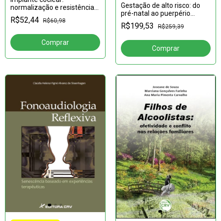
Gestação de alto risco: do
normalização e resistência
pré-natal ao puerpério
surda
R$52,44
R$60,98
volume 02
R$199,53
R$259,39