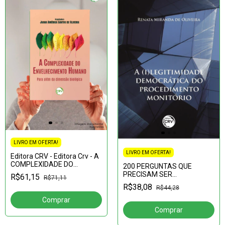
LIVRO EM OFERTA!
LIVRO EM OFERTA!
Editora CRV - Editora Crv - A
COMPLEXIDADE DO
200 PERGUNTAS QUE
ENVELHECIMENTO
PRECISAM SER
R$61,15
R$71,11
HUMANO:Para além da
RESPONDIDAS SOBRE
R$38,08
dimensão biológica
R$44,28
ENVELHECIMENTO:tire suas
dúvidas sobre processo de
envelhecimento, aval