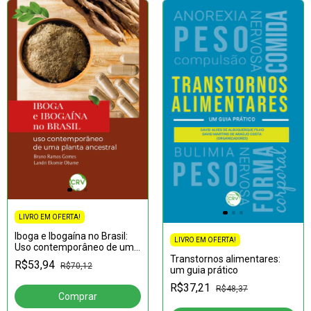
LIVRO EM OFERTA!
Iboga e Ibogaína no Brasil:
LIVRO EM OFERTA!
Uso contemporâneo de uma
planta ancestral
Transtornos alimentares:
R$53,94
R$70,12
um guia prático
R$37,21
R$48,37