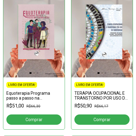
LIVRO EM OFERTA!
LIVRO EM OFERTA!
Equoterapia Programa
TERAPIA OCUPACIONAL E
passo a passo na
TRANSTORNO POR USO DE
comunicação
SUBSTÂNCIAS:Intervenções
R$51,00
R$50,90
R$66,30
R$66,17
nos serviços de saúde –
uma abordagem para
profissi