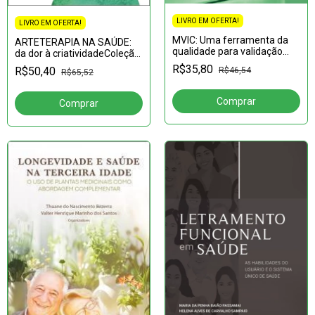
LIVRO EM OFERTA!
LIVRO EM OFERTA!
MVIC: Uma ferramenta da
ARTETERAPIA NA SAÚDE:
qualidade para validação
da dor à criatividadeColeção
dos processos térmicos em
Arteterapia - Volume 1
R$35,80
R$50,40
R$46,54
R$65,52
saúde