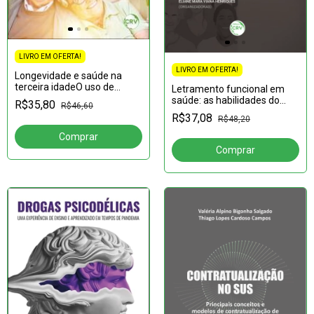
LIVRO EM OFERTA!
LIVRO EM OFERTA!
Longevidade e saúde na
terceira idadeO uso de
Letramento funcional em
plantas medicinais como
saúde: as habilidades do
R$35,80
R$46,60
abordagem complementar
usuário e o sistema único de
R$37,08
R$48,20
saúde