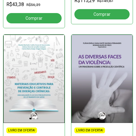
R$115,29
R$149,87
R$43,38
R$56,39
LIVRO EM OFERTA!
LIVRO EM OFERTA!