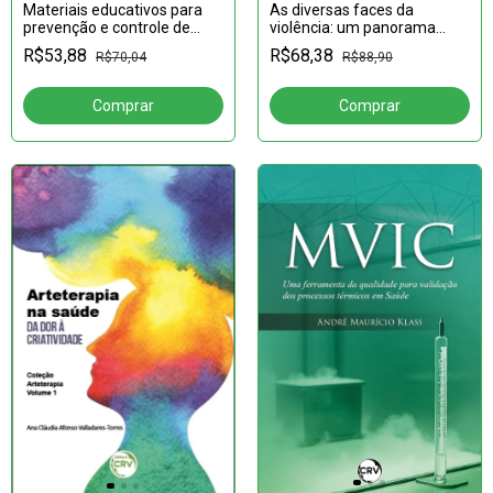
Materiais educativos para
As diversas faces da
prevenção e controle de
violência: um panorama
doenças crônicas: uma
sobre a produção científica
R$53,88
R$68,38
R$70,04
R$88,90
avaliação à luz dos
pressupostos do letramento
e