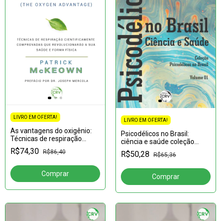
LIVRO EM OFERTA!
LIVRO EM OFERTA!
As vantagens do oxigênio:
Psicodélicos no Brasil:
Técnicas de respiração
ciência e saúde coleção
cientificamente
psicodélicos no Brasil -
R$74,30
R$86,40
R$50,28
comprovadas que
R$65,36
volume 01
revolucionarão sua saúde e
forma física