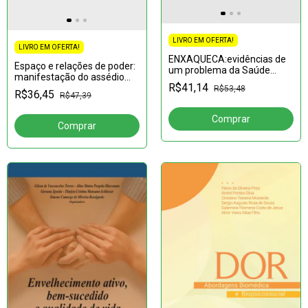
LIVRO EM OFERTA!
LIVRO EM OFERTA!
ENXAQUECA:evidências de
Espaço e relações de poder:
um problema da Saúde
manifestação do assédio
Coletiva
R$41,14
moral, saúde e desafios do
R$53,48
R$36,45
R$47,39
docente no ambiente do
trabalho