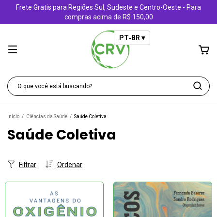
Frete Gratis para Regiões Sul, Sudeste e Centro-Oeste - Para
compras acima de R$ 150,00
PT‑BR ▾
Início
/
Ciências da Saúde
/
Saúde Coletiva
Saúde Coletiva
Filtrar
Ordenar