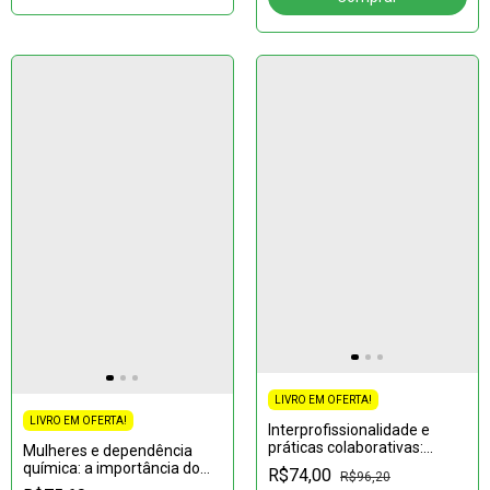
LIVRO EM OFERTA!
LIVRO EM OFERTA!
Interprofissionalidade e
práticas colaborativas:
Mulheres e dependência
Experiências na formação e
química: a importância do
R$74,00
R$96,20
no trabalho em saúde
olhar para o gênero nos