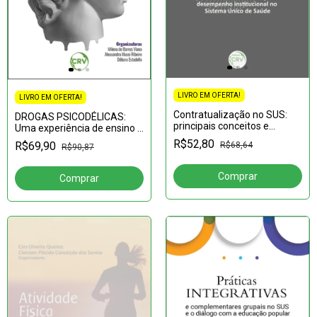
LIVRO EM OFERTA!
LIVRO EM OFERTA!
Contratualização no SUS:
DROGAS PSICODÉLICAS:
principais conceitos e
Uma experiência de ensino e
modelos de
aprendizado em tempos de
R$52,80
R$69,90
R$68,64
R$90,87
contratualização de
pandemia
desempenho institucional no
sistema único