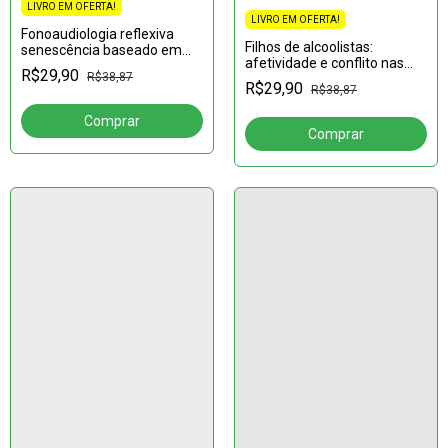
LIVRO EM OFERTA!
LIVRO EM OFERTA!
Fonoaudiologia reflexiva
Filhos de alcoolistas:
senescência baseado em
afetividade e conflito nas
experiências terapêuticas
R$29,90
R$38,87
relações familiares
R$29,90
R$38,87