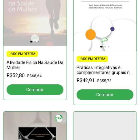
LIVRO EM OFERTA!
LIVRO EM OFERTA!
Atividade Física Na Saúde Da
Mulher
Práticas integrativas e
complementares grupais no
R$52,80
R$68,64
sus e o diálogo com a
R$42,91
R$55,78
educação popular