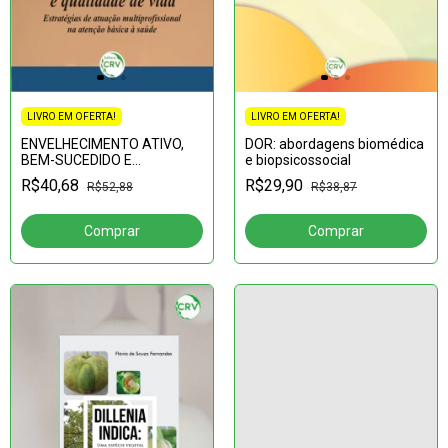
LIVRO EM OFERTA!
LIVRO EM OFERTA!
ENVELHECIMENTO ATIVO,
DOR: abordagens biomédica
BEM-SUCEDIDO E
e biopsicossocial
QUALIDADE DE
R$40,68
R$29,90
R$52,88
R$38,87
VIDA:estratégias de atuação
multiprofissional na atenção
básica à saúd