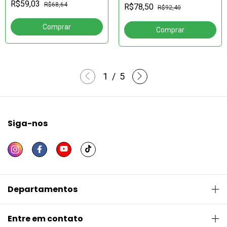
multidisciplinar – 2ªEd.
R$59,03
R$68,64
R$78,50
R$92,40
1
/
5
Siga-nos
Departamentos
Entre em contato