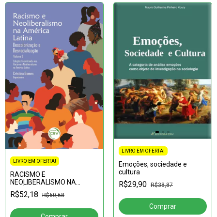
LIVRO EM OFERTA!
LIVRO EM OFERTA!
Emoções, sociedade e
cultura
RACISMO E
NEOLIBERALISMO NA
R$29,90
R$38,87
AMÉRICA
R$52,18
R$60,68
LATINA:Descolonização e
desracializaçãoColeção:Encontrando-
nos. Racismo e Neoliberal