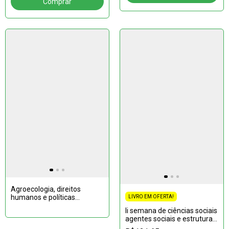
Agroecologia, direitos
humanos e políticas
LIVRO EM OFERTA!
públicas: Perspectivas
Ii semana de ciências sociais
interdisciplinares refletindo o
agentes sociais e estruturas
território
anais