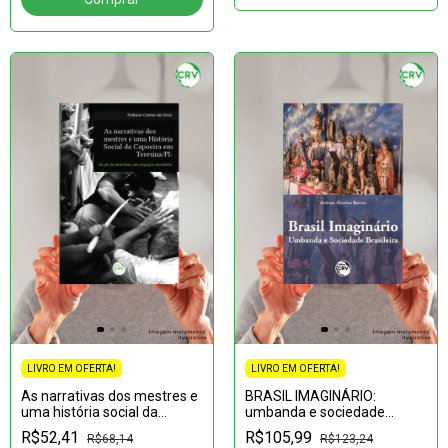
LIVRO EM OFERTA!
LIVRO EM OFERTA!
As narrativas dos mestres e
BRASIL IMAGINÁRIO:
uma história social da
umbanda e sociedade
capoeira em Teresina/PI: do
brasileira
R$52,41
R$105,99
R$68,14
R$123,24
pé do berimbau aos espaços