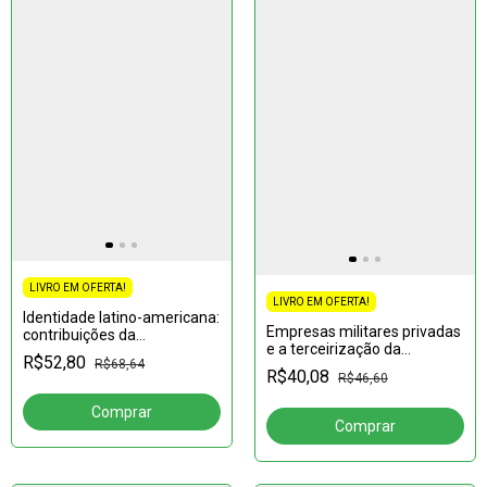
LIVRO EM OFERTA!
LIVRO EM OFERTA!
Identidade latino-americana:
Empresas militares privadas
contribuições da
e a terceirização da
universidade
R$52,80
R$68,64
guerra:Reexaminando a
R$40,08
R$46,60
lógica política rumo à paz