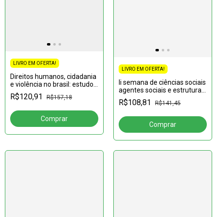
LIVRO EM OFERTA!
LIVRO EM OFERTA!
Direitos humanos, cidadania
Ii semana de ciências sociais
e violência no brasil: estudos
agentes sociais e estruturas
interdisciplinares; volume 1
R$120,91
R$157,18
anais
R$108,81
R$141,45