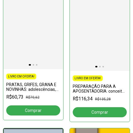
LIVRO EM OFERTA!
LIVRO EM OFERTA!
PRATAS, GRIFES, GRANA E
PREPARAÇÃO PARA A
NOVINHAS: adolescências,
APOSENTADORIA: conceitos
sociabilidades e ato
e prática
R$60,73
R$70,62
R$116,34
infracional
R$135,28