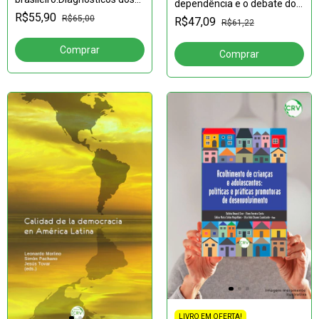
dependência e o debate do
problemas e alternativas
cuidado como direito social
R$55,90
R$65,00
R$47,09
para o país
R$61,22
LIVRO EM OFERTA!