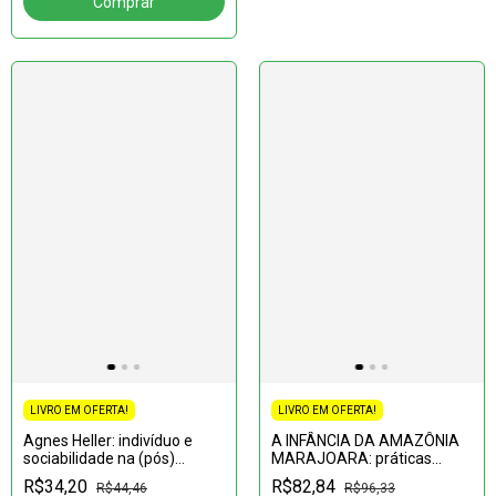
LIVRO EM OFERTA!
LIVRO EM OFERTA!
Agnes Heller: indivíduo e
A INFÂNCIA DA AMAZÔNIA
sociabilidade na (pós)
MARAJOARA: práticas
modernidade
culturais no cotidiano das
R$34,20
R$82,84
R$44,46
R$96,33
crianças ribeirinhas