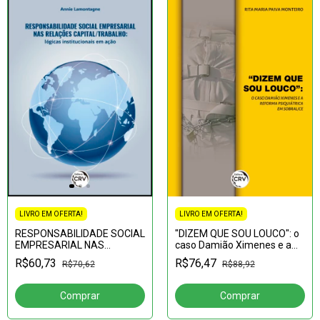
LIVRO EM OFERTA!
LIVRO EM OFERTA!
RESPONSABILIDADE SOCIAL
"DIZEM QUE SOU LOUCO": o
EMPRESARIAL NAS
caso Damião Ximenes e a
RELAÇÕES
reforma psiquiátrica em
R$60,73
R$76,47
R$70,62
R$88,92
CAPITAL/TRABALHO:
Sobral-CE
lógicas institucionais em
ação