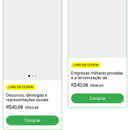
LIVRO EM OFERTA!
Empresas militares privadas
e a terceirização da
guerra:Reexaminando a
R$40,08
R$46,60
lógica política rumo à paz
LIVRO EM OFERTA!
Discursos, ideologias e
representações sociais
R$40,68
R$52,88