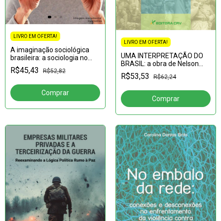
LIVRO EM OFERTA!
LIVRO EM OFERTA!
A imaginação sociológica
UMA INTERPRETAÇÃO DO
brasileira: a sociologia no
BRASIL: a obra de Nelson
Brasil e sua vocação pública
R$45,43
R$52,82
Werneck Sodré
R$53,53
R$62,24