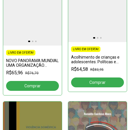
LIVRO EM OFERTA!
LIVRO EM OFERTA!
Acolhimento de crianças e
NOVO PANORAMA MUNDIAL
adolescentes: Políticas e
UMA ORGANIZAÇÃO
práticas promotoras de
R$64,58
R$83,95
GEOGRÁFICA DO MUNDO
desenvolvimento
R$65,96
R$76,70