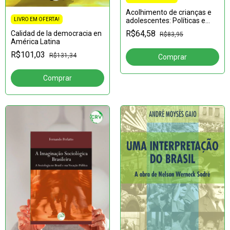
Acolhimento de crianças e
adolescentes: Políticas e
LIVRO EM OFERTA!
práticas promotoras de
R$64,58
Calidad de la democracia en
R$83,95
desenvolvimento
América Latina
R$101,03
R$131,34