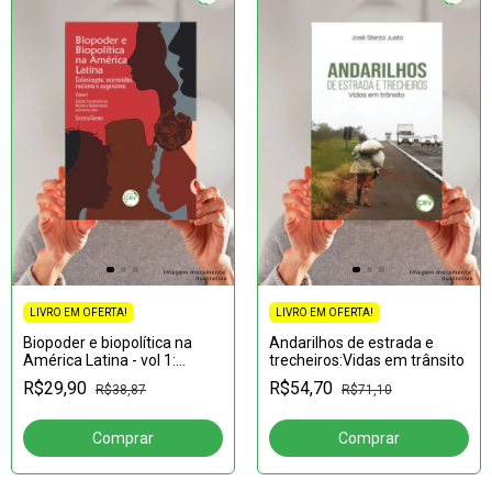
LIVRO EM OFERTA!
LIVRO EM OFERTA!
Biopoder e biopolítica na
Andarilhos de estrada e
América Latina - vol 1:
trecheiros:Vidas em trânsito
colonização, escravidão,
R$29,90
R$54,70
R$38,87
R$71,10
racismo e eugenismo
coleção: Volume 1