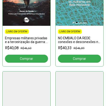
LIVRO EM OFERTA!
LIVRO EM OFERTA!
Empresas militares privadas
NO EMBALO DA REDE:
e a terceirização da guerra:
conexões e desconexões no
Reexaminando a lógica
enfrentamento da violência
R$40,08
R$40,33
R$46,60
R$46,89
política rumo à paz
contra as mulheres em Belo
Horizonte