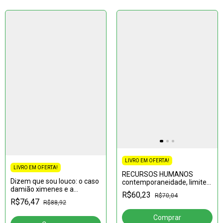
LIVRO EM OFERTA!
LIVRO EM OFERTA!
RECURSOS HUMANOS
Dizem que sou louco: o caso
contemporaneidade, limites
damião ximenes e a
e possibilidades teóricas e
R$60,23
R$70,04
reforma psiquiátrica em
aplicadas
R$76,47
R$88,92
sobral-ce