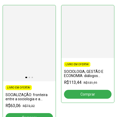
LIVRO EM OFERTA!
SOCIOLOGIA, GESTÃO E
ECONOMIA: diálogos
transversais entre Brasil e
R$113,44
R$131,91
Portugal
LIVRO EM OFERTA!
SOCIALIZAÇÃO: fronteira
entre a sociologia e a
neurociência: uma longa
R$63,06
R$73,32
trajetória interdisciplinar