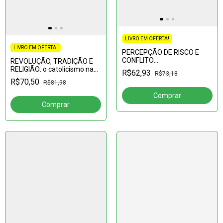
LIVRO EM OFERTA!
LIVRO EM OFERTA!
PERCEPÇÃO DE RISCO E
CONFLITO
REVOLUÇÃO, TRADIÇÃO E
SOCIOAMBIENTAL EM ?
RELIGIÃO: o catolicismo nas
R$62,93
R$73,18
ÁREA DE ASSENTAMENTO
veredas da polí­tica: o jornal
R$70,50
R$81,98
RURAL NO ESTADO DE
Brasil, Urgente - 1963/64
PERNAMBUCO