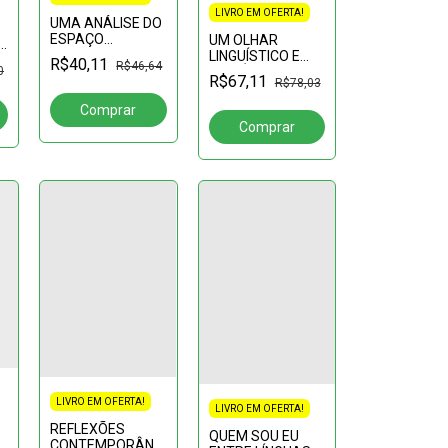
LIVRO EM OFERTA!
UMA ANÁLISE DO
ESPAÇO
UM OLHAR
ormas
ROMANESCO EM
LINGUÍSTICO E
R$40,11
R$46,64
DOIS IRMÃOS, DE
HISTÓRICO-
0
R$67,11
R$78,03
MILTON HATOUM
SOCIAL SOBRE
GOIÁS:Língua
Portuguesa
LIVRO EM OFERTA!
LIVRO EM OFERTA!
REFLEXÕES
QUEM SOU EU
CONTEMPORÂNEAS