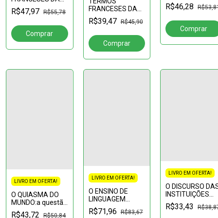
TERMOS
(FANTÁSTICO,
R$46,28
GASTRONOMIA
R$53,8
FRANCESES DA
REDE
R$47,97
R$55,78
NO
GASTRONOMIA
GLOBO):simulacr
R$39,47
BRASIL:molhos,
R$45,90
NO BRASIL:
da mulher
bases e
confeitaria e
brasileira na tv
aromáticos
panifcação
significados,
histórias e
receitas
LIVRO EM OFERTA!
LIVRO EM OFERTA!
LIVRO EM OFERTA!
O DISCURSO DA
O ENSINO DE
INSTITUIÇÕES
O QUIASMA DO
LINGUAGEM
UMA
MUNDO:a questão
R$33,43
COMO OBJETO
R$38,8
ABORDAGEM
da alteridade em
R$71,96
R$83,67
R$43,72
DE
R$50,84
dades
DISCURSIVA
Merleau-Ponty