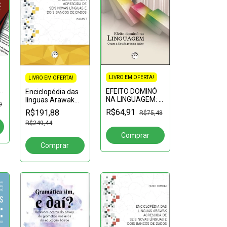
LIVRO EM OFERTA!
LIVRO EM OFERTA!
EFEITO DOMINÓ
Enciclopédia das
NA LINGUAGEM: o
línguas Arawak
0
que a escola
acrescida de seis
R$64,91
R$191,88
R$75,48
precisa saber
novas línguas e
R$249,44
dois bancos de
dados: Volume I:
Volume 1