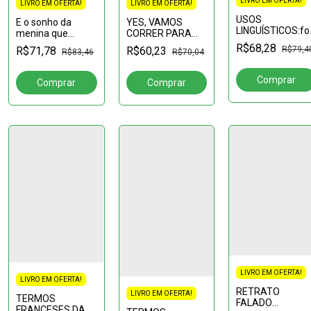
LIVRO EM OFERTA!
LIVRO EM OFERTA!
LIVRO EM OFERTA!
USOS
YES, VAMOS
E o sonho da
LINGUÍSTICOS:f
CORRER PARA
menina que
e funções
"DOMINAR" A
queria ser
R$68,28
R$79,4
R$60,23
R$71,78
R$70,04
R$83,46
LÍNGUA:como a
professora (nem
língua inglesa é
que seja por um
representada em
dia) torna-se
textos midiáticos
realidade!: Os
letramentos
críticos no
LIVRO EM OFERTA!
LIVRO EM OFERTA!
RETRATO
LIVRO EM OFERTA!
TERMOS
FALADO
FRANCESES DA