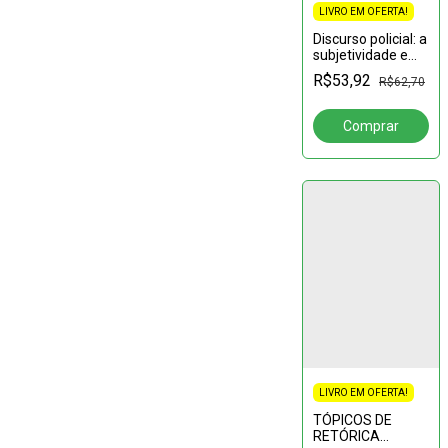
LIVRO EM OFERTA!
Discurso policial: a
subjetividade em
boletins de
R$53,92
R$62,70
ocorrências (sob a
perspectiva da
violência
doméstica)
LIVRO EM OFERTA!
TÓPICOS DE
RETÓRICA