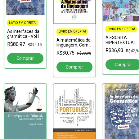
LIVRO EM OFERTA!
LIVRO EM OFERTA!
As interfaces da
LIVRO EM OFERTA!
gramática - Vol I
A ESCRITA
A matemática da
HIPERTEXTUAL 
R$80,97
linguagem: Como
R$94,15
COLABORATIVA:
a linguagem se
R$36,93
R$42,9
R$30,75
uma experiência
R$39,98
organiza na
de produção de
mente
texto no ensino
fundamental II