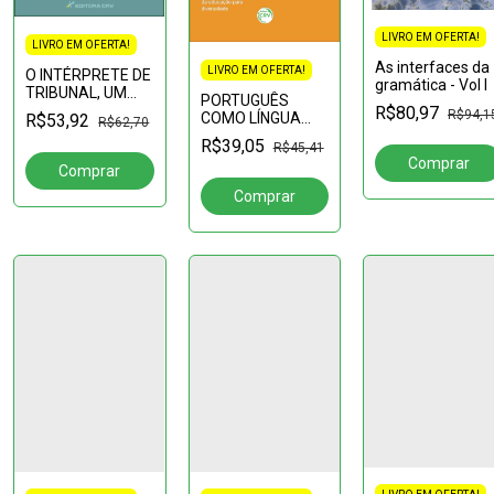
LIVRO EM OFERTA!
LIVRO EM OFERTA!
As interfaces da
LIVRO EM OFERTA!
O INTÉRPRETE DE
gramática - Vol I
TRIBUNAL, UM
PORTUGUÊS
MERO
R$80,97
R$94,1
COMO LÍNGUA
R$53,92
R$62,70
INTÉRPRETE?
ESTRANGEIRA:habilidades
R$39,05
R$45,41
orais,
conhecimentos
linguísticos,
multiletramento e
a importância da
educ