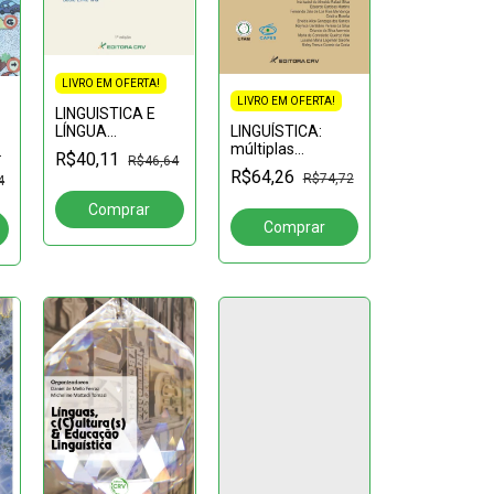
LIVRO EM OFERTA!
LIVRO EM OFERTA!
LINGUISTICA E
LÍNGUA
LINGUÍSTICA:
PORTUGUESA:
múltiplas
E
R$40,11
R$46,64
reflexões
abordagens
R$64,26
R$74,72
4