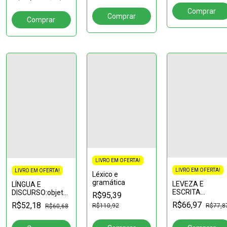
PESQUISA:diretrizes
CRÍTICA
para uma
abordagem
transdisciplinar
LIVRO EM OFERTA!
LIVRO EM OFERTA!
LIVRO EM OFERTA!
Léxico e
gramática
LEVEZA E
LÍNGUA E
ESCRITA
DISCURSO:objetos
R$95,39
EXPERIMENTAL
de pesquisa e
R$66,97
R$52,18
R$77,8
R$110,92
R$60,68
ensino