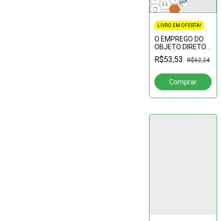
LIVRO EM OFERTA!
O EMPREGO DO
OBJETO DIRETO
ANAFÓRICO DE
R$53,53
R$62,24
TERCEIRA
PESSOA NA
LÍNGUA FALADA
DE FORTALEZA