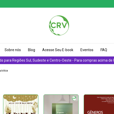
Sobre nós
Blog
Acesse Seu E-book
Eventos
FAQ
tis para Regiões Sul, Sudeste e Centro-Oeste - Para compras acima de
uística