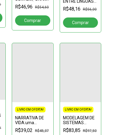
ENTRE LÍNGUAS?
DE LINGUÍSTICA:
1
IDENTIDADE,
R$46,96
R$54,60
R$48,16
da teoria à prática
R$56,00
INTERCÂMBIO E
o
COMPLEXIDADE
EM CENA
LIVRO EM OFERTA!
LIVRO EM OFERTA!
S
NARRATIVA DE
MODELAGEM DE
VIDA:uma
SISTEMAS
questão de
REGULATORIOS:
7
R$39,02
R$83,85
R$45,37
R$97,50
método
Fundamentos e