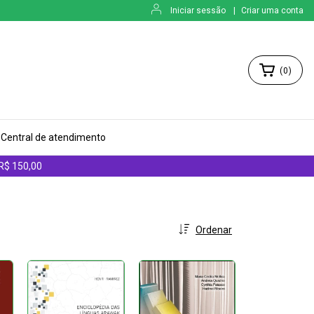
Iniciar sessão
|
Criar uma conta
(
0
)
Central de atendimento
 R$ 150,00
Ordenar