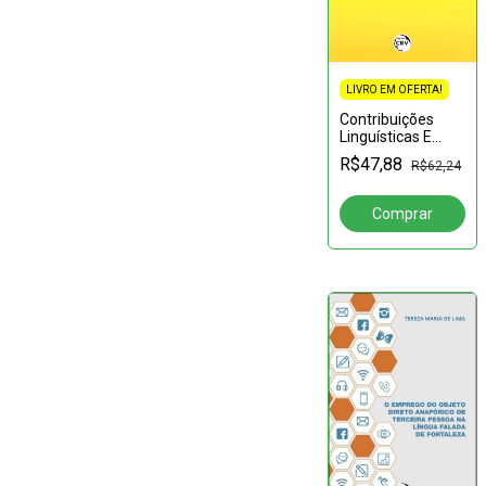
LIVRO EM OFERTA!
Contribuições
Linguísticas E
Discursivas Para
R$47,88
R$62,24
O Estudo De
Aquisição Da
Escrita