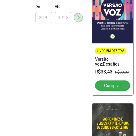
De
Até
LIVRO EM OFERTA!
Versão
voz:Desafios,
técnicas e
R$33,43
R$38,87
estratégias para
uma
interpretação
criativa e de
excelência