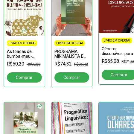
LIVRO EM OFERTA!
LIVRO EM OFERTA!
LIVRO EM OFERTA!
Gêneros
PROGRAMA
As toadas de
discursivos: para
MINIMALISTA EM
bumba-meu-
ler, ver e ouvir
R$55,08
FOCO:princípios e
boi:Sobre
R$71,6
R$74,32
R$50,20
R$86,42
R$65,20
debates
enunciados de um
gênero discursivo