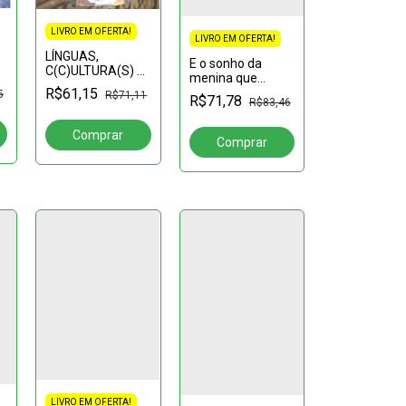
LIVRO EM OFERTA!
LIVRO EM OFERTA!
LÍNGUAS,
E o sonho da
C(C)ULTURA(S) E
menina que
EDUCAÇÃO
R$61,15
queria ser
5
R$71,11
LINGUÍSTICA
R$71,78
R$83,46
professora (nem
que seja por um
dia) torna-se
realidade!: Os
letramentos
críticos no
LIVRO EM OFERTA!