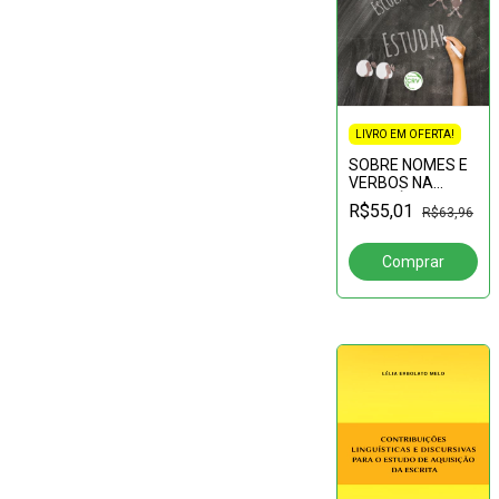
LIVRO EM OFERTA!
SOBRE NOMES E
VERBOS NA
INTERLÍNGUA DE
R$55,01
R$63,96
SURDOS
BRASILEIROS