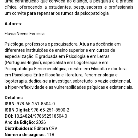
uma contribuição que convoca ao diálogo, à pesquisa e à prática
clínica, oferecendo a estudantes, pesquisadores e profissionais
um convite para repensar os rumos da psicopatologia.
Autores:
Flávia Neves Ferreira
Psicóloga, professora e pesquisadora. Atua na docência em
diferentes instituições de ensino superior e em cursos de
especialização. É graduada em Psicologia e em Letras
(Português-Inglês), especialista em Logoterapia e em
Psicopatologia Fenomenológica, mestre em Filosofia e doutora
em Psicologia. Entre filosofia e literatura, fenomenologia e
logoterapia, dedica-se a investigar, sobretudo, o vazio existencial,
a hiper-reflexividade e as vulnerabilidades psíquicas e existenciais.
Detalhes
ISBN:
978-65-251-8504-0
ISBN Digital:
978-65-251-8500-2
DOI:
10.24824/978652518504.0
Ano da Edição:
2026
Distribuidora:
Editora CRV
Número de páginas:
118