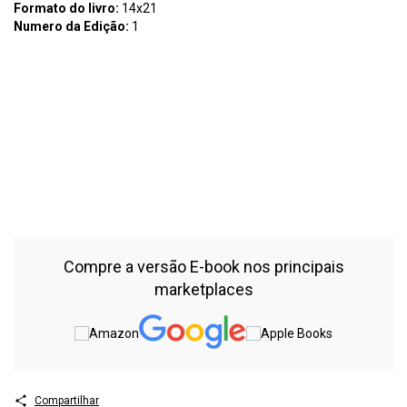
Formato do livro:
14x21
Numero da Edição:
1
Assunto:
F382 Ferreira, Flávia Neves Fenomenologia e
logoterapia: caminhos para uma psicopatologia integralizada /
Flávia Neves Ferreira – Curitiba : CRV, 2026. 118 p. Bibliografia ISBN
Digital 978-65-251-8500-2 ISBN Físico 978-65-251-8504-0 DOI
10.24824/978652518504.0 1. Psicopatologia 2. Fenomenologia 3.
Logoterapia 4. Saúde mental I. Título II. Série. CDU: 159.9:616.89
CDD: 616.89 Índice para catálogo sistemático 1. Psicopatologia e
terapias integrativas – 616.89
Compre a versão E-book nos principais
marketplaces
Compartilhar