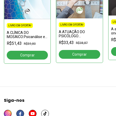
LI
LIVRO EM OFERTA!
LIVRO EM OFERTA!
A 
A ATUAÇÃO DO
A CLÍNICA DO
onc
PSICÓLOGO
MOSAICO:Psicanálise e
pos
R$
ORGANIZACIONAL E DO
Esclerose Lateral
in
R$33,43
R$51,43
R$38,87
R$59,80
TRABALHO – UMA
Amiotrófica
ANÁLISE À LUZ DA
MOTIVAÇÃO NO
AMBIENTE DE
TRABALHO
Siga-nos