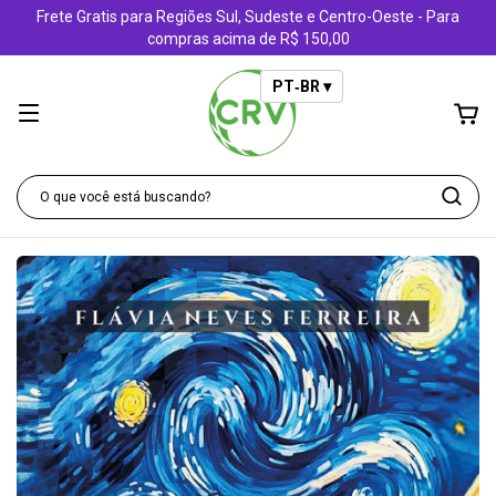
Frete Gratis para Regiões Sul, Sudeste e Centro-Oeste - Para
compras acima de R$ 150,00
PT‑BR ▾