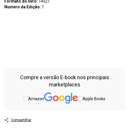
Formato do livro:
14x21
Numero da Edição:
1
Assunto:
B327 Bastos, Thereza. Menina, qual o seu nome? /
Thereza Bastos. – Curitiba: CRV, 2025. 88 p. Bibliografia ISBN
Digital 978-65-251-9047-1 ISBN Físico 978-65-251-9049-5 DOI
10.24824/978652519049.5 1. Literatura infantil. 2. Nome próprio.
3. Identidade. 4. Leitura e escrita 5. Brincadeiras. I. Título II. Série.
CDU: 82-93 CDD: 028.5 Índice para catálogo sistemático 1.
Literatura infantil brasileira – 028.5
Compre a versão E-book nos principais
marketplaces
Compartilhar