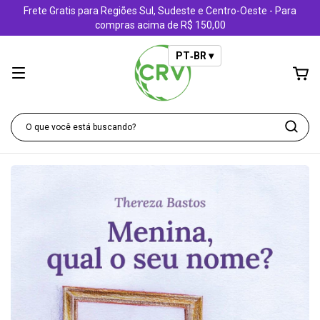
Frete Gratis para Regiões Sul, Sudeste e Centro-Oeste - Para
compras acima de R$ 150,00
PT‑BR ▾