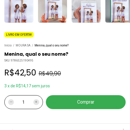
LIVRO EM OFERTA!
Início
/
MOURA SA
/
Menina, qual o seu nome?
Menina, qual o seu nome?
SKU:
9786525190495
R$42,50
R$49,90
3
x
de
R$14,17
sem juros