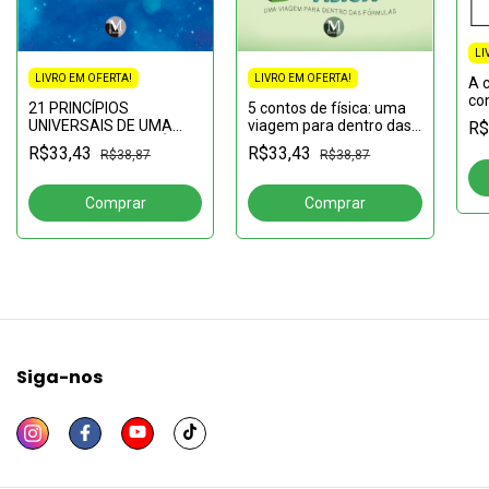
LI
LIVRO EM OFERTA!
LIVRO EM OFERTA!
A c
co
21 PRINCÍPIOS
5 contos de física: uma
UNIVERSAIS DE UMA
viagem para dentro das
R$
VIDA EXTRAORDINÁRIA
fórmulas
R$33,43
R$33,43
R$38,87
R$38,87
Siga-nos