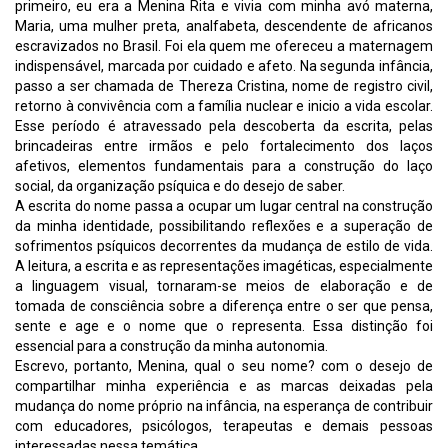
primeiro, eu era a Menina Rita e vivia com minha avó materna,
Maria, uma mulher preta, analfabeta, descendente de africanos
escravizados no Brasil. Foi ela quem me ofereceu a maternagem
indispensável, marcada por cuidado e afeto. Na segunda infância,
passo a ser chamada de Thereza Cristina, nome de registro civil,
retorno à convivência com a família nuclear e inicio a vida escolar.
Esse período é atravessado pela descoberta da escrita, pelas
brincadeiras entre irmãos e pelo fortalecimento dos laços
afetivos, elementos fundamentais para a construção do laço
social, da organização psíquica e do desejo de saber.
A escrita do nome passa a ocupar um lugar central na construção
da minha identidade, possibilitando reflexões e a superação de
sofrimentos psíquicos decorrentes da mudança de estilo de vida.
A leitura, a escrita e as representações imagéticas, especialmente
a linguagem visual, tornaram-se meios de elaboração e de
tomada de consciência sobre a diferença entre o ser que pensa,
sente e age e o nome que o representa. Essa distinção foi
essencial para a construção da minha autonomia.
Escrevo, portanto, Menina, qual o seu nome? com o desejo de
compartilhar minha experiência e as marcas deixadas pela
mudança do nome próprio na infância, na esperança de contribuir
com educadores, psicólogos, terapeutas e demais pessoas
interessadas nessa temática.