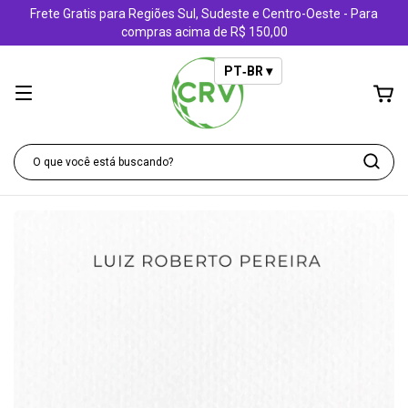
Frete Gratis para Regiões Sul, Sudeste e Centro-Oeste - Para
compras acima de R$ 150,00
PT‑BR ▾