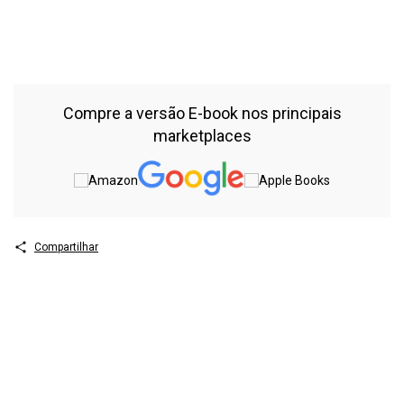
10.24824/978652519134.8 1. Literatura brasileira 2. Romance
ficcional epistolar I. Título. II. Série. CDU: 821.134.3(81)-3 CDD:
B869.93 Índice para catálogo sistemático 1. Literatura brasileira —
Romance – B869.93
Compre a versão E-book nos principais
marketplaces
Compartilhar