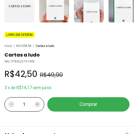
LIVRO EM OFERTA!
Início
/
MOURA SA
/
Cartas a ludo
Cartas a ludo
SKU:
9786525191348
R$42,50
R$49,90
3
x
de
R$14,17
sem juros