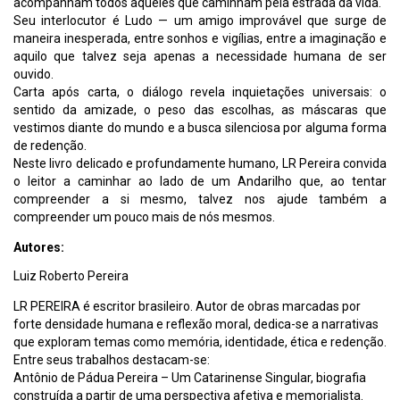
acompanham todos aqueles que caminham pela estrada da vida.
Seu interlocutor é Ludo — um amigo improvável que surge de
maneira inesperada, entre sonhos e vigílias, entre a imaginação e
aquilo que talvez seja apenas a necessidade humana de ser
ouvido.
Carta após carta, o diálogo revela inquietações universais: o
sentido da amizade, o peso das escolhas, as máscaras que
vestimos diante do mundo e a busca silenciosa por alguma forma
de redenção.
Neste livro delicado e profundamente humano, LR Pereira convida
o leitor a caminhar ao lado de um Andarilho que, ao tentar
compreender a si mesmo, talvez nos ajude também a
compreender um pouco mais de nós mesmos.
Autores:
Luiz Roberto Pereira
LR PEREIRA é escritor brasileiro. Autor de obras marcadas por
forte densidade humana e reflexão moral, dedica-se a narrativas
que exploram temas como memória, identidade, ética e redenção.
Entre seus trabalhos destacam-se:
Antônio de Pádua Pereira – Um Catarinense Singular, biografia
construída a partir de uma perspectiva afetiva e memorialista.