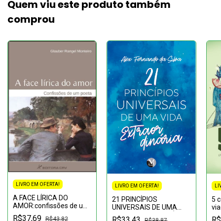
Quem viu este produto também
comprou
LIVRO EM OFERTA!
LIVRO EM OFERTA!
LI
A FACE LÍRICA DO
21 PRINCÍPIOS
5 c
AMOR:confissões de um
UNIVERSAIS DE UMA
vi
poeta
VIDA EXTRAORDINÁRIA
fó
R$37,69
R$33,43
R$
R$43,82
R$38,87