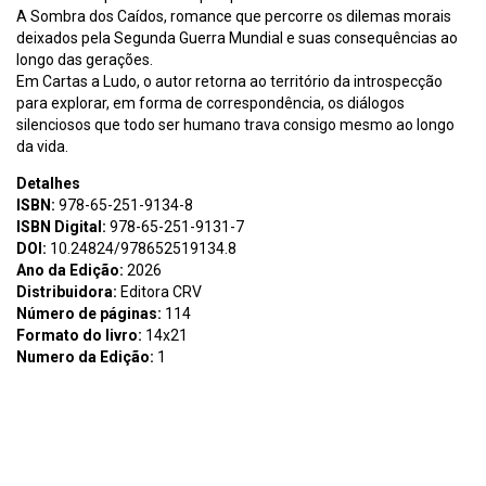
A Sombra dos Caídos, romance que percorre os dilemas morais
deixados pela Segunda Guerra Mundial e suas consequências ao
longo das gerações.
Em Cartas a Ludo, o autor retorna ao território da introspecção
para explorar, em forma de correspondência, os diálogos
silenciosos que todo ser humano trava consigo mesmo ao longo
da vida.
Detalhes
ISBN:
978-65-251-9134-8
ISBN Digital:
978-65-251-9131-7
DOI:
10.24824/978652519134.8
Ano da Edição:
2026
Distribuidora:
Editora CRV
Número de páginas:
114
Formato do livro:
14x21
Numero da Edição:
1
Assunto:
P426 Pereira, Luiz Roberto Cartas a Ludo / Luiz Roberto
Pereira – Curitiba : MouraSA, 2026. 114 p. Bibliografia ISBN Digital
978-65-251-9131-7 ISBN Físico 978-65-251-9134-8 DOI