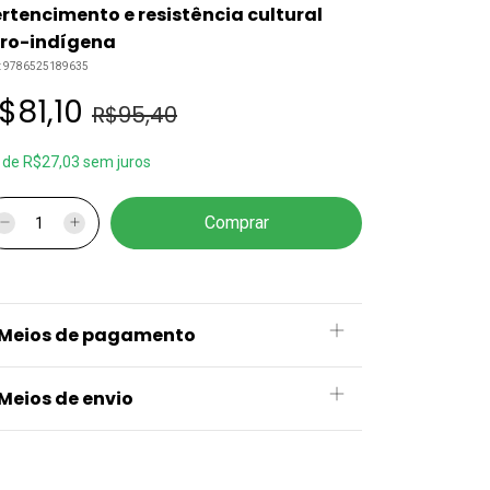
rtencimento e resistência cultural
fro-indígena
:
9786525189635
$81,10
R$95,40
x
de
R$27,03
sem juros
Meios de pagamento
Meios de envio