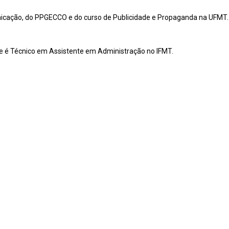
ação, do PPGECCO e do curso de Publicidade e Propaganda na UFMT.
a e é Técnico em Assistente em Administração no IFMT.
 rurais de Poconé-MT: cidadania, pertencimento e resistência cultural 
rkim, Lucas Henrique de Almeida (organizadores.) - Curitiba: CRV, 2026
18963.5 1. Educação. 2. Culinária tradicional. 3. Festas populares. 4.
gos de, org. III. Zacarkim, Geni Conceição Figueiredo, org. IV. Almeid
go sistemático 1. Festas populares – Mato Grosso – 394.12098172