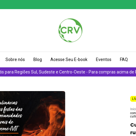
Sobre nós
Blog
Acesse Seu E-book
Eventos
FAQ
tis para Regiões Sul, Sudeste e Centro-Oeste - Para compras acima de
LI
Iníc
com
cult
Cu
ru