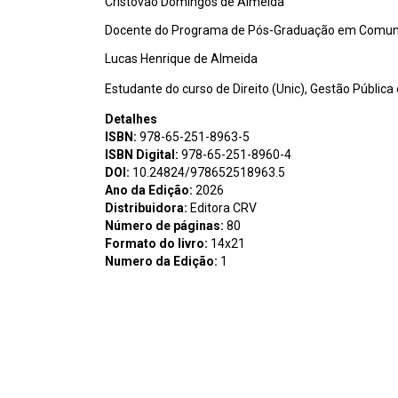
Cristóvão Domingos de Almeida
Docente do Programa de Pós-Graduação em Comunic
Lucas Henrique de Almeida
Estudante do curso de Direito (Unic), Gestão Públic
Detalhes
ISBN:
978-65-251-8963-5
ISBN Digital:
978-65-251-8960-4
DOI:
10.24824/978652518963.5
Ano da Edição:
2026
Distribuidora:
Editora CRV
Número de páginas:
80
Formato do livro:
14x21
Numero da Edição:
1
Assunto:
C967 Culinárias nas festas das comunidades
Domingos de Almeida, Geni Conceição Figueiredo Zaca
ISBN Físico 978-65-251-8963-5 DOI 10.24824/9786525
Cleusa Albilia de, org. II. Almeida, Cristóvão Domin
394.1(817.2) CDD: 394.12098172 Índice para catálo