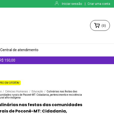
Iniciar sessão
|
Criar uma conta
(
0
)
Central de atendimento
 R$ 150,00
VRO EM OFERTA!
io
/
Ciências Humanas
/
Educação
/
Culinárias nas festas das
unidades rurais de Poconé-MT: Cidadania, pertencimento e resistência
ural afro-indígena
linárias nas festas das comunidades
rais de Poconé-MT: Cidadania,