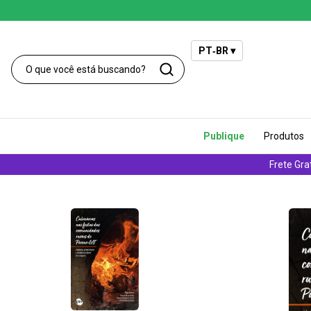
PT‑BR ▾
Publique
Produtos
Frete Gra