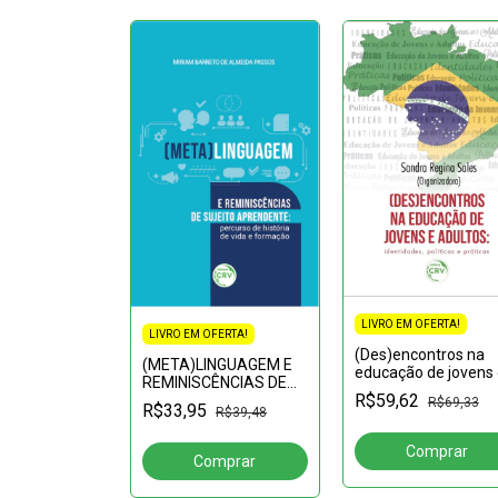
LIVRO EM OFERTA!
LIVRO EM OFERTA!
FERTA!
(Des)encontros na
(META)LINGUAGEM E
gem centrada
educação de jovens 
REMINISCÊNCIAS DE
 e outros
adultos: identidades
R$59,62
SUJEITO
os em ação
R$69,33
políticas e práticas
R$33,95
R$39,48
R$52,81
APRENDENTE:percurso
de história de vida e
formação