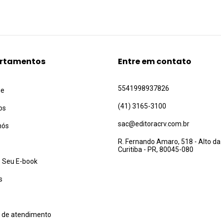
rtamentos
Entre em contato
5541998937826
ue
(41) 3165-3100
os
sac@editoracrv.com.br
nós
R. Fernando Amaro, 518 - Alto da
Curitiba - PR, 80045-080
 Seu E-book
s
l de atendimento