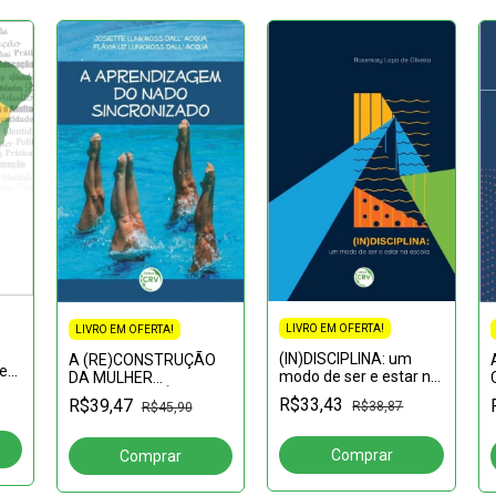
LIVRO EM OFERTA!
LIVRO EM OFERTA!
(IN)DISCIPLINA: um
A (RE)CONSTRUÇÃO
e
modo de ser e estar na
DA MULHER
,
escola
CONTEMPORÂNEA:Um
R$33,43
R$39,47
R$38,87
R$45,90
novo pensar sobre a
mulher e seu espaço
na sociedade