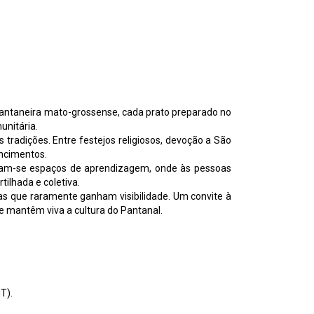
 Pantaneira mato-grossense, cada prato preparado no
unitária.
tradições. Entre festejos religiosos, devoção a São
encimentos.
ornam-se espaços de aprendizagem, onde às pessoas
lhada e coletiva.
ivas que raramente ganham visibilidade. Um convite à
e mantêm viva a cultura do Pantanal.
T).