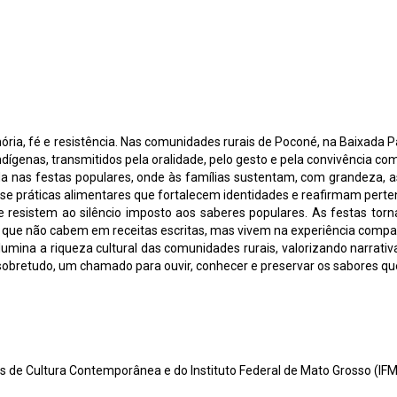
mória, fé e resistência. Nas comunidades rurais de Poconé, na Baixada
dígenas, transmitidos pela oralidade, pelo gesto e pela convivência com
da nas festas populares, onde às famílias sustentam, com grandeza, as 
se práticas alimentares que fortalecem identidades e reafirmam pert
que resistem ao silêncio imposto aos saberes populares. As festas t
e não cabem em receitas escritas, mas vivem na experiência comparti
 ilumina a riqueza cultural das comunidades rurais, valorizando narrat
 sobretudo, um chamado para ouvir, conhecer e preservar os sabores qu
de Cultura Contemporânea e do Instituto Federal de Mato Grosso (IFM