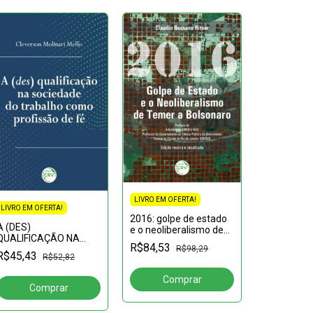
LIVRO EM OFERTA!
LIVRO EM OFERTA!
LIVRO EM OF
2016: golpe de estado
A (DES)
e o neoliberalismo de
A AÇÃO P
QUALIFICAÇÃO NA
Temer a Bolsonaro 2ª
R$84,53
FORMATIV
SOCIEDADE DO
R$98,29
edição revista e
R$45,43
R$52,82
COMPANHI
TRABALHO COMO
atualizada
R$50,09
NA CIDADE
PROFISSÃO DE FÉ
DO GRÃO-P
1759)