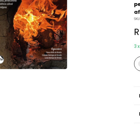
pe
a
SKU
R
3