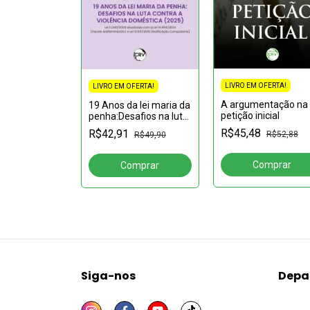
FERTA!
LIVRO EM OFERTA!
LIVRO EM OFERTA!
 do STF no
A argumentação na
mento da
19 Anos da lei maria da
petição inicial
 de COVID-19
penha:Desafios na luta
R$108,35
contra a violência
R$45,48
R$42,91
R$52,88
R$49,90
doméstica (2025)
Siga-nos
Depa