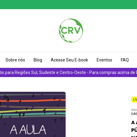
Sobre nós
Blog
Acesse Seu E-book
Eventos
FAQ
tis para Regiões Sul, Sudeste e Centro-Oeste - Para compras acima de
LI
Iníc
DAS
A 
P