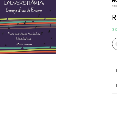
NO
SKU
R
3