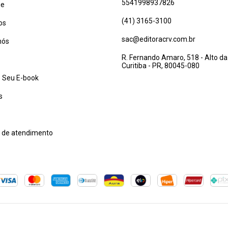
5541998937826
ue
(41) 3165-3100
os
sac@editoracrv.com.br
nós
R. Fernando Amaro, 518 - Alto da
Curitiba - PR, 80045-080
 Seu E-book
s
l de atendimento