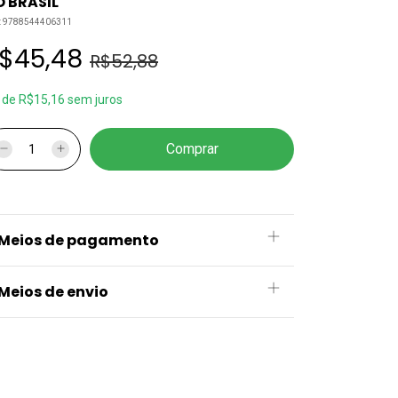
 BRASIL
:
9788544406311
$45,48
R$52,88
x
de
R$15,16
sem juros
Meios de pagamento
Meios de envio