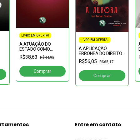
LIVRO EM OFERTA!
LIVRO EM OFERTA!
A ATUAÇÃO DO
A APLICAÇÃO
ESTADO COMO
ERRÔNEA DO DIREITO
CORRETOR E
R$38,63
R$44,92
PELO ÁRBITRO: uma
CONDUTOR NA
R$56,05
R$65,17
análise à luz do Direito
PROTEÇÃO DO MEIO
Brasileiro e Estrangeiro
AMBIENTE
rtamentos
Entre em contato