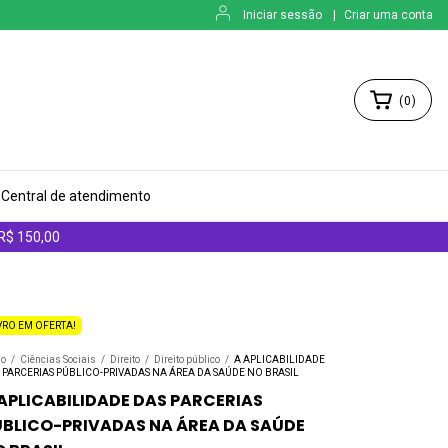
Iniciar sessão
|
Criar uma conta
(
0
)
Central de atendimento
 R$ 150,00
VRO EM OFERTA!
io
/
Ciências Sociais
/
Direito
/
Direito público
/
A APLICABILIDADE
 PARCERIAS PÚBLICO-PRIVADAS NA ÁREA DA SAÚDE NO BRASIL
APLICABILIDADE DAS PARCERIAS
ÚBLICO-PRIVADAS NA ÁREA DA SAÚDE