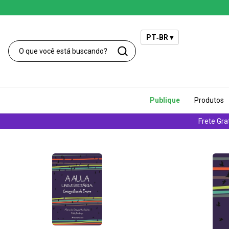
PT‑BR ▾
Publique
Produtos
Frete Gra