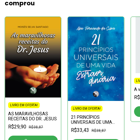
comprou
LI
A 
R$
LIVRO EM OFERTA!
LIVRO EM OFERTA!
AS MARAVILHOSAS
21 PRINCÍPIOS
RECEITAS DO DR. JESUS
UNIVERSAIS DE UMA
R$29,90
VIDA EXTRAORDINÁRIA
R$38,87
R$33,43
R$38,87