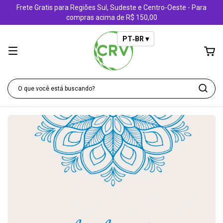
Frete Gratis para Regiões Sul, Sudeste e Centro-Oeste - Para
compras acima de R$ 150,00
PT‑BR ▾