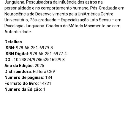
Junguiana, Pesquisadora da influência dos astros na
personalidade e no comportamento humano, Pós-Graduada em
Neurociência do Desenvolvimento pela UniAmérica Centro
Universitário, Pós-graduada – Especialização Lato Sensu – em
Psicologia Junguiana. Criadora do Método Movimente-se com
Autenticidade.
Detalhes
ISBN:
978-65-251-6979-8
ISBN Digital:
978-65-251-6977-4
DOI:
10.24824/978652516979.8
Ano da Edição:
2025
Distribuidora:
Editora CRV
Número de páginas:
134
Formato do livro:
14x21
Numero da Edição:
1
Assunto:
S194 Santos, Lucíola da Rocha e. A Arte de se Saber /
Lucíola da Rocha e Santos – Curitiba : CRV, 2025. 134 p.
Bibliografia ISBN Digital 978-65-251-6977-4 ISBN Físico 978-65-
251-6979-8 DOI 10.24824/978652516979.8 1. Autoconhecimento