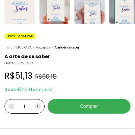
LIVRO EM OFERTA!
Início
/
MOURA SA
/
Autoajuda
/
A arte de se saber
A arte de se saber
SKU:
9786525169798
R$51,13
R$60,15
3
x
de
R$17,04
sem juros