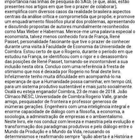
importância nas linhas de pesquisa do SAGE (e que, aliás, estão
presentes nos artigos em que tive o prazer de colaborar);
exemplifica com diversos casos da realidade brasileira aspectos
centrais da análise crítica e comprometida que propõe; e promove
um enquadramento filosófico plural dos problemas, apresentando
e discutindo propostas de autores mundialmente reconhecidos
como Max Weber e Habermas. Merece-me uma palavra especial o
economista, talvez menos conhecido fora de França, René
Passet, personalidade fascinante que tive o prazer de conhecer
durante uma visita à Faculdade de Economia da Universidade de
Coimbra. Estou certo de que o Rogerio, durante o período em que
estudou na França, se identificou com o rigor e o desassombro
das posições de René Passet, tornando-se incontornável a sua
inclusão nesta obra. Concluo com uma referência à fresta de
otimismo que nos é deixada por Rogerio no final deste livro.
Infelizmente tenho muita dificuldade em acompanhá-lo na
esperança de que a Humanidade possa caminhar, em tempo útil,
para um sistema produtivo sustentável e mais justo socialmente.
Oxalá eu esteja enganado! Coimbra, 23 de maio de 2018. João
Clímaco INESC, Universidade de Coimbra Rogerio Valle, grande
amigo, pesquisador de fronteira e professor generoso de
inúmeras gerações. Engenheiro com uma inteligência integral e
enorme capacidade de diálogo com a filosofia, a economia, a
sociologia, a administração de empresas e o ambientalismo.
Neste livro, ele nos conduz com leveza e maestria pela evolução e
transformação dos paradigmas produtivos e pelo diálogo entre o
Mundo da Produção e o Mundo da Vida, recusando os
determinismos e reafirmando sempre “quão aberta é a História e