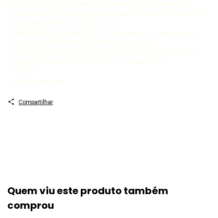
Recursos para o processamento sintático das informações
Processamento e emprego de pessoas na Produção Sustentável
A governança das redes de produção
Análise crítica é possível haver racionalidade comunicativa em
interações entre atores do Mundo da Produção?
Como tomar decisões com múltiplos critérios e múltiplos atores
À GUISA DE CONCLUSÃO o horizonte à nossa frente1
POSFÁCIO
Luiz Pinguelli Rosa
Compartilhar
Quem viu este produto também
comprou