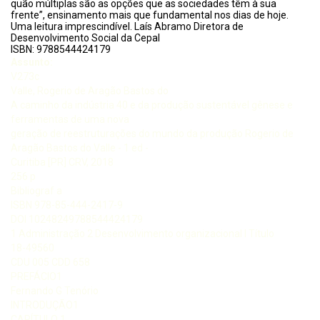
quão múltiplas são as opções que as sociedades têm à sua
frente”, ensinamento mais que fundamental nos dias de hoje.
Uma leitura imprescindível. Laís Abramo Diretora de
Desenvolvimento Social da Cepal
ISBN: 9788544424179
Assunto:
V273c
Valle, Rogerio de Aragão Bastos do
A caminho da indústria 40 e da produção sustentável gênese e
ferramentas de uma nova
geração de reestruturações do mundo da produção Rogerio de
Aragão Bastos do Valle - 1 ed -
Curitiba [PR] CRV, 2018
256 p
Bibliograf a
ISBN 978-85-444-2417-9
DOI 10248249788544424179
1 Administração 2 Desenvolvimento organizacional I Título
18-49560
CDU 005 CDD 658
PREFÁCIO1
Fernando G Tenório
INTRODUÇÃO1
CAPÍTULO 1