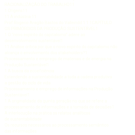
RACIONALIZAÇÃO DO TRABALHO11
1 Origens11
11 A indústria 11
Prof Rogerio Aragão Bastos do Valleindd 1 1 1CAPÍTULO
OS PRIMÓRDIOS DA PRODUÇÃO SUSTENTÁVEL1
1 O “novo espírito do capitalismo” adere ao
desenvolvimento sustentável1
11 Análise crítica por que o novo espírito do capitalismo não
alcança o envolvimento dos stakeholders?1
Processamento e emprego de materiais e de energia na
Produção Sustentável1
1 A busca da ecoefciência
Estendendo a sustentabilidade a toda a cadeia produtiva
a gestão do ciclo de vida
Processamento e emprego de informações na Produção
Sustentável1
1 A originalidade da quinta geração no que se refere a
processamento de informações e a tomada de decisões1
A interlocução na prática os relatos analíticos
de sustentabilidade
Os recursos necessários ao processamento semântico
das informações