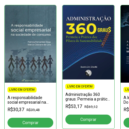
LIVRO EM OFERTA!
LIVRO EM OFERTA!
LI
Administração 360
A responsabilidade
A 
graus: Permeia a prática
social empresarial na
Do
dos pilares da
R$53,17
sociedade de consumo
Ad
R$69,12
sustentabilidade
R$30,37
R$
R$39,48
Mu
co
Bra