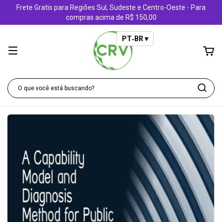
Frete Gratis para Regiões Sul, Sudeste e Centro-Oeste - Para
compras acima de R$ 150,00
PT‑BR ▾