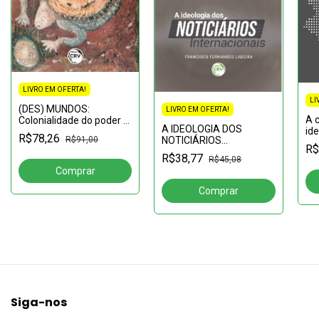
LIVRO EM OFERTA!
LI
(DES) MUNDOS:
LIVRO EM OFERTA!
A 
Colonialidade do poder e
A IDEOLOGIA DOS
ide
do saber no campo da
R$78,26
NOTICIÁRIOS
R$91,00
(D
saúde indígena
R$
INTERNACIONAIS
Ma
R$38,77
R$45,08
Siga-nos