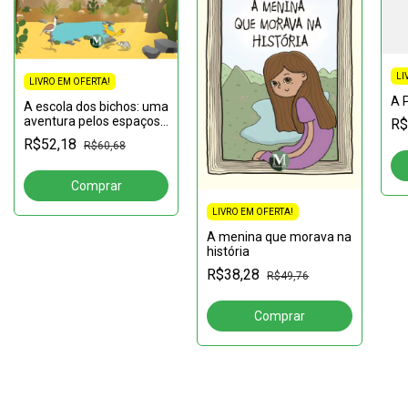
LI
LIVRO EM OFERTA!
A 
A escola dos bichos: uma
aventura pelos espaços
R$
da caatinga
R$52,18
R$60,68
LIVRO EM OFERTA!
A menina que morava na
história
R$38,28
R$49,76