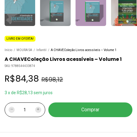
LIVRO EM OFERTA!
Início
/
MOURA SA
/
Infantil
/
A CHAVEColeção Livros acessíveis – Volume 1
A CHAVEColeção Livros acessíveis – Volume 1
SKU:
9788544433874
R$84,38
R$98,12
3
x
de
R$28,13
sem juros