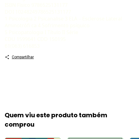
ISBN Físico 9786525131177
DOI 10248249786525131177
1 Psicologia 2 Psicanalise 3 ELA – Esclerose Lateral
Aminotrófi ca 4 Sofrimento psíquico
5 Psicopatologia I Título II Série
CDU 1599641 CDD 150195
61(063) 616853
Compartilhar
Quem viu este produto também
comprou