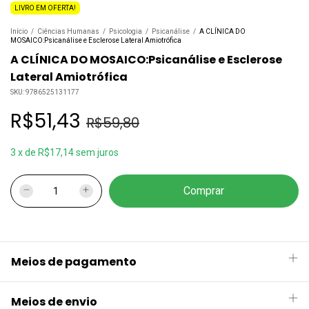
LIVRO EM OFERTA!
Início
/
Ciências Humanas
/
Psicologia
/
Psicanálise
/
A CLÍNICA DO
MOSAICO:Psicanálise e Esclerose Lateral Amiotrófica
A CLÍNICA DO MOSAICO:Psicanálise e Esclerose
Lateral Amiotrófica
SKU:
9786525131177
R$51,43
R$59,80
3
x
de
R$17,14
sem juros
Meios de pagamento
Meios de envio