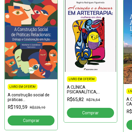
LIVRO EM OFERTA!
A CLÍNICA
LIVRO EM OFERTA!
PSICANALÍTICA,
LI
A construção social de
PALIMPSESTOS
R$65,82
A 
práticas
R$76,54
CA
relacionais:Diálogo e
R$193,59
R$225,10
EQ
colaboração em ação
R$
VÁ
CO
CLI
ÉQ