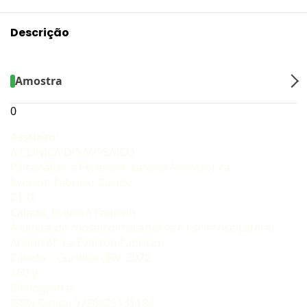
Descrição
Amostra
0
Assunto:
A CLÍNICA DO MOSAICO
Psicanálise e Esclerose Lateral Amiotrófica
Everton Fabrício Calado
C141
Calado, Everton Fabrício
A clínica do mosaico Psicanálise e Esclerose Lateral
Amiotrófi ca Everton Fabrício
Calado – Curitiba CRV, 2022
160 p
Bibliografi a
ISBN Digital 9786525131184