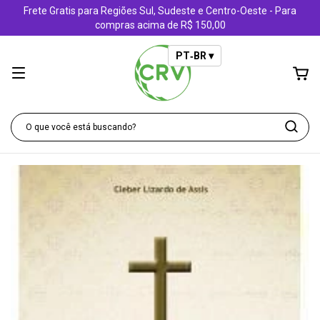
Frete Gratis para Regiões Sul, Sudeste e Centro-Oeste - Para
compras acima de R$ 150,00
PT‑BR ▾