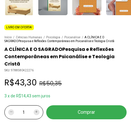
LIVRO EM OFERTA!
Início
/
Ciências Humanas
/
Psicologia
/
Psicanálise
/
A CLÍNICA E O
SAGRADOPesquisa e Reflexões Contemporâneas em Psicanálise e Teologia Cristã
A CLÍNICA E O SAGRADOPesquisa e Reflexões
Contemporâneas em Psicanálise e Teologia
Cristã
SKU:
9788580422276
R$43,30
R$50,35
3
x
de
R$14,43
sem juros