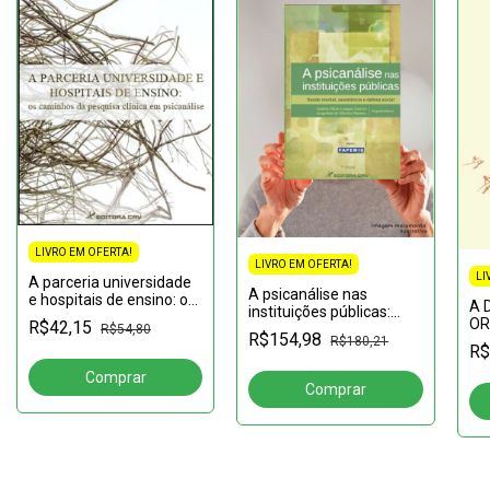
LIVRO EM OFERTA!
LIVRO EM OFERTA!
LI
A parceria universidade
A psicanálise nas
e hospitais de ensino: os
A 
instituições públicas:
caminhos da pesquisa
OR
R$42,15
saúde mental,
R$54,80
clínica em psicanálise
R$154,98
NE
R$180,21
assistência e defesa
R$
social