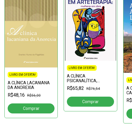
LIVRO EM OFERTA!
LIVRO EM OFERTA!
A CLÍNICA
PSICANALÍTICA,
LI
A CLÍNICA LACANIANA
PALIMPSESTOS
DA ANOREXIA
R$65,82
A 
R$76,54
CA
R$48,16
R$56,00
EQ
R$
VÁ
CO
CLI
ÉQ