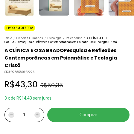
LIVRO EM OFERTA!
Início
/
Ciências Humanas
/
Psicologia
/
Psicanálise
/
A CLÍNICA E O
SAGRADOPesquisa e Reflexões Contemporâneas em Psicanálise e Teologia Cristã
A CLÍNICA E O SAGRADOPesquisa e Reflexões
Contemporâneas em Psicanálise e Teologia
Cristã
SKU:
9788580422276
R$43,30
R$50,35
3
x
de
R$14,43
sem juros