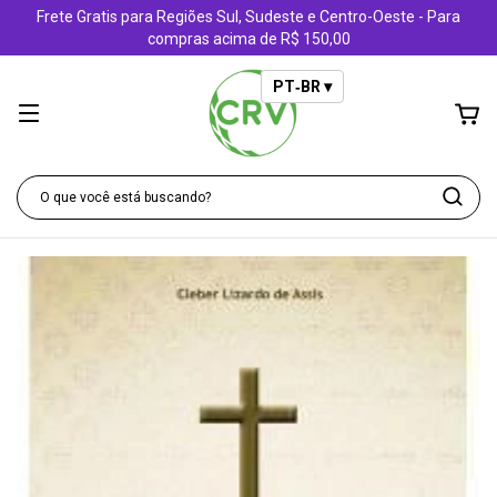
Frete Gratis para Regiões Sul, Sudeste e Centro-Oeste - Para
compras acima de R$ 150,00
PT‑BR ▾