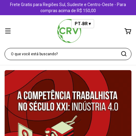
Frete Gratis para Regiões Sul, Sudeste e Centro-Oeste - Para
compras acima de R$ 150,00
PT‑BR ▾