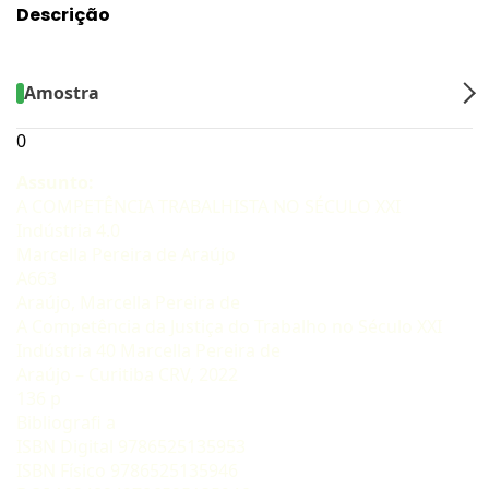
Descrição
Amostra
0
Assunto:
A COMPETÊNCIA TRABALHISTA NO SÉCULO XXI
Indústria 4.0
Marcella Pereira de Araújo
A663
Araújo, Marcella Pereira de
A Competência da Justiça do Trabalho no Século XXI
Indústria 40 Marcella Pereira de
Araújo – Curitiba CRV, 2022
136 p
Bibliografi a
ISBN Digital 9786525135953
ISBN Físico 9786525135946