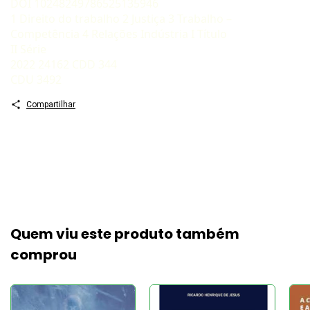
DOI 10248249786525135946
1 Direito do trabalho 2 Justiça 3 Trabalho –
Competência 4 Relações Indústria I Título
II Série
2022 24162 CDD 344
CDU 3492
Compartilhar
Quem viu este produto também
comprou