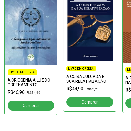
LIVRO EM OFERTA!
LI
LIVRO EM OFERTA!
A COISA JULGADA E
A 
A CRIOGENIA À LUZ DO
SUA RELATIVIZAÇÃO
NA
ORDENAMENTO
CO
R$44,90
R$
JURÍDICO BRASILEIRO: a
R$52,21
Jur
R$46,96
R$54,60
(in)efetividade do direito
de ser congelado