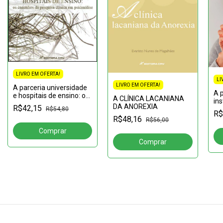
LIVRO EM OFERTA!
LI
LIVRO EM OFERTA!
A parceria universidade
A p
e hospitais de ensino: os
A CLÍNICA LACANIANA
ins
caminhos da pesquisa
DA ANOREXIA
R$42,15
sa
R$54,80
clínica em psicanálise
R$
as
R$48,16
R$56,00
soc