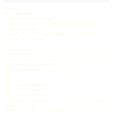
Assunto:
Aline Aguiar Mendes
Ângela Maria Rezende Vorcaro
A CONSTRUÇÃO DO CASO CLÍNICO, O EFEITO-EQUIPE E A
PRÁTICA DE VÁRIOS
LA CONSTRUCTION DU CAS CLINIQUE, L’EFFET-ÉQUIPE ET LA
PRATIQUE À PLUSIEURS
C755
A construção do caso clínico, o efeitoequipe e a prática de vários
La construction du cas
clinique, l’eff etéquipe et la pratique à plusieurs Aline Aguiar
Mendes, Ângela Maria Rezende
Vorcaro (organizadoras) – Curitiba CRV, 2020
266 p
Bibliografi a
ISBN Digital 9786558683438
ISBN Físico 9786558683445
DOI 10248249786558683445
1 Construção de caso clínico – instituições 2 Psicanálise aplicada –
instituição I Mendes,
Aline Aguiar org II Vorcaro, Ângela Maria Rezende org III Título IV