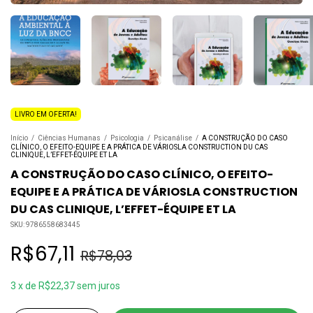
LIVRO EM OFERTA!
Início
/
Ciências Humanas
/
Psicologia
/
Psicanálise
/
A CONSTRUÇÃO DO CASO
CLÍNICO, O EFEITO-EQUIPE E A PRÁTICA DE VÁRIOSLA CONSTRUCTION DU CAS
CLINIQUE, L’EFFET-ÉQUIPE ET LA
A CONSTRUÇÃO DO CASO CLÍNICO, O EFEITO-
EQUIPE E A PRÁTICA DE VÁRIOSLA CONSTRUCTION
DU CAS CLINIQUE, L’EFFET-ÉQUIPE ET LA
SKU:
9786558683445
R$67,11
R$78,03
3
x
de
R$22,37
sem juros