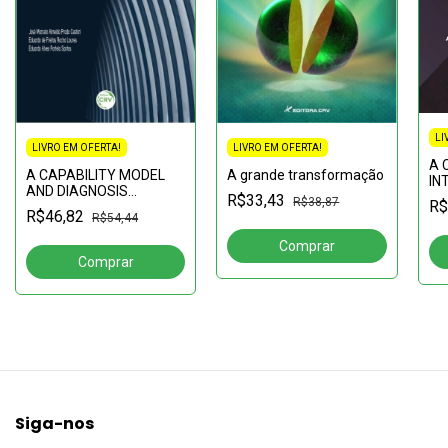
LI
LIVRO EM OFERTA!
LIVRO EM OFERTA!
A 
A CAPABILITY MODEL
A grande transformação
IN
AND DIAGNOSIS
CO
R$33,43
R$38,87
R$
METHOD FOR PUBLIC
DE
R$46,82
R$54,44
ADMINISTRATION
CO
INTEROPERABILITY
FE
DE
Siga-nos