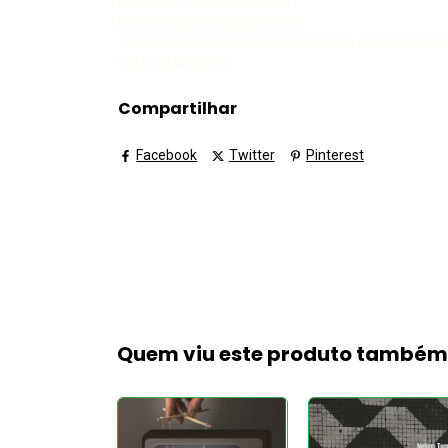
ISBN físico 9786555787641
DOI 10248249786555787641
1 Direitos Autorais 2 Direitos Conexos ao de Autor 3 C
CDU 3 CDD 30212
Compartilhar
Facebook
Twitter
Pinterest
Quem viu este produto també