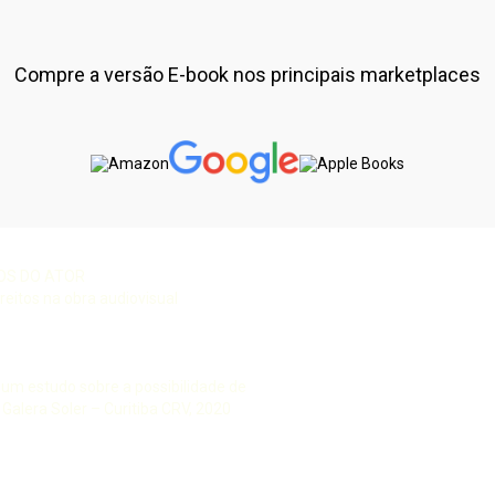
Compre a versão E-book nos principais marketplaces
OS DO ATOR
reitos na obra audiovisual
 um estudo sobre a possibilidade de
Galera Soler – Curitiba CRV, 2020