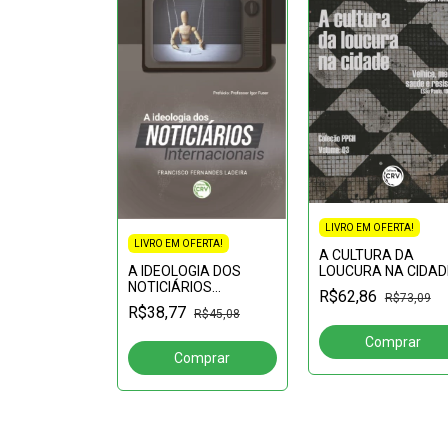
LIVRO EM OFERTA!
FERTA!
LIVRO EM OFERTA!
A CULTURA DA
A IDEOLOGIA DOS
LOUCURA NA CIDAD
mação
NOTICIÁRIOS
velhice, memória,
R$62,86
R$73,09
R$38,87
INTERNACIONAIS
saúde e resistência
R$38,77
R$45,08
(São Paulo, 1940-
2004).Coleção PPGH
Volume 03