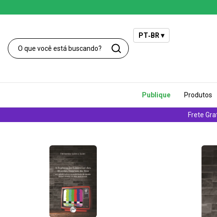
PT‑BR ▾
Publique
Produtos
Frete Gra