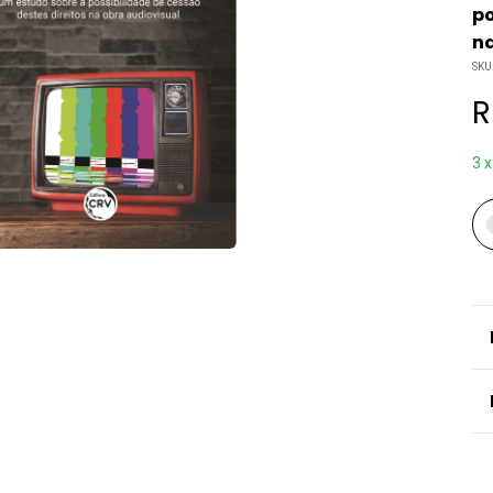
po
na
SKU
R
3