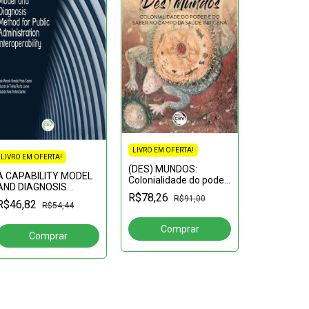
LIVRO EM OFERTA!
LIVRO EM OFERTA!
(DES) MUNDOS:
A CAPABILITY MODEL
LIVRO EM OF
Colonialidade do poder
AND DIAGNOSIS
e do saber no campo
R$78,26
A DANÇA
METHOD FOR PUBLIC
R$91,00
da saúde indígena
R$46,82
R$54,44
TRADICIO
ADMINISTRATION
COMO FAT
INTEROPERABILITY
R$33,43
MUDANÇA:
na perspec
sociocultur