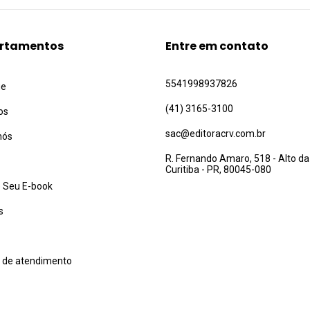
rtamentos
Entre em contato
5541998937826
ue
(41) 3165-3100
os
sac@editoracrv.com.br
nós
R. Fernando Amaro, 518 - Alto da
Curitiba - PR, 80045-080
 Seu E-book
s
l de atendimento