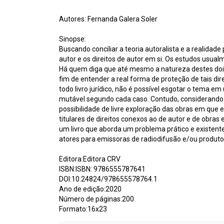
Autores: Fernanda Galera Soler
Sinopse:
Buscando conciliar a teoria autoralista e a realidade
autor e os direitos de autor em si. Os estudos usual
Há quem diga que até mesmo a natureza destes dois d
fim de entender a real forma de proteção de tais dir
todo livro jurídico, não é possível esgotar o tema e
mutável segundo cada caso. Contudo, considerando q
possibilidade de livre exploração das obras em que e
titulares de direitos conexos ao de autor e de obra
um livro que aborda um problema prático e existente 
atores para emissoras de radiodifusão e/ou produto
Editora:Editora CRV
ISBN:ISBN: 9786555787641
DOI:10.24824/978655578764.1
Ano de edição:2020
Número de páginas:200
Formato:16x23