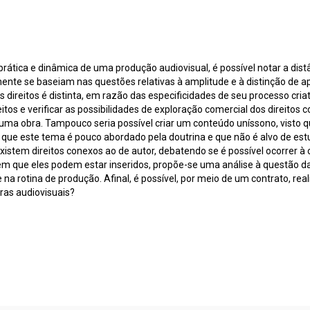
 prática e dinâmica de uma produção audiovisual, é possível notar a dist
mente se baseiam nas questões relativas à amplitude e à distinção de ap
ireitos é distinta, em razão das especificidades de seu processo criati
eitos e verificar as possibilidades de exploração comercial dos direito
m uma obra. Tampouco seria possível criar um conteúdo uníssono, visto q
ue este tema é pouco abordado pela doutrina e que não é alvo de estudo
xistem direitos conexos ao de autor, debatendo se é possível ocorrer à c
s em que eles podem estar inseridos, propõe-se uma análise à questão d
na rotina de produção. Afinal, é possível, por meio de um contrato, rea
ras audiovisuais?