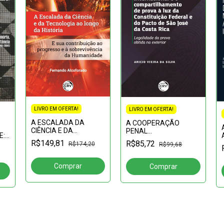
LIVRO EM OFERTA!
LIVRO EM OFERTA!
A ESCALADA DA
A COOPERAÇÃO
CIÊNCIA E DA
PENAL
E:
TECNOLOGIA AO
INTERNACIONAL E O
R$149,81
R$85,72
R$174,20
R$99,68
LONGO DA HISTÓRIA E
COMPARTILHAMENTO
SUA CONTRIBUIÇÃO
DE PROVAS À LUZ DA
AO PROGRESSO E À
CONSTITUIÇÃO
 –
SOBREVIVÊNCIA DA
FEDERAL E DO PACTO
HUMANIDA
DE SÃO JOSÉ DA