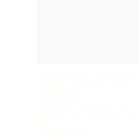
Assunto:
A EXPLORAÇÃO COMERCIAL DOS DIREITOS CONEX
um estudo sobre a possibilidade de cessão destes di
Fernanda Galera Soler
SO684
Soler, Fernanda Galera
A exploração comercial dos direitos conexos do ator
cessão destes direitos na obra audiovisual Fernanda 
200 p
Bibliografi a
ISBN digital 9786555787566