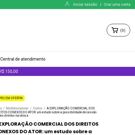
Iniciar sessão
|
Criar uma conta
(
0
)
Central de atendimento
 R$ 150,00
VRO EM OFERTA!
io
/
Multidisciplinar
/
Outros
/
A EXPLORAÇÃO COMERCIAL DOS
EITOS CONEXOS DO ATOR: um estudo sobre a possibilidade de cessão
es direitos na obra a
 EXPLORAÇÃO COMERCIAL DOS DIREITOS
ONEXOS DO ATOR: um estudo sobre a