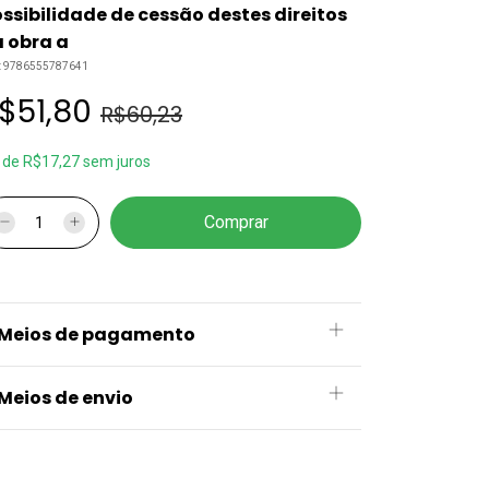
ssibilidade de cessão destes direitos
 obra a
:
9786555787641
$51,80
R$60,23
x
de
R$17,27
sem juros
Meios de pagamento
Meios de envio