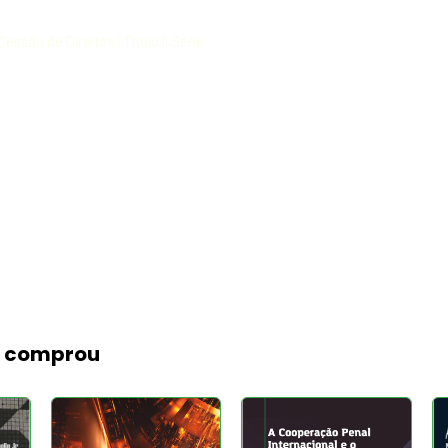
essão de Direitos I Título II Série
m comprou