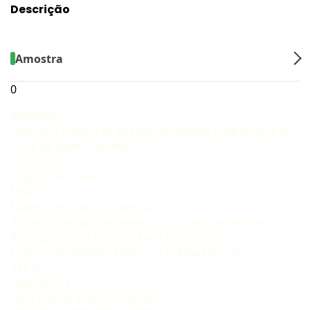
Descrição
Amostra
0
Assunto:
leituras e releituras da peça de Nelson Rodrigues e do
filme de Leon Hirszman
A FALECIDA
Enjolras de Oliveira Matos
M425
Matos, Enjolras de Oliveira
A falecida leituras e releituras da peça de Nelson
Rodrigues e do filme de Leon Hirszman /
Enjolras de Oliveira Matos – Curitiba CRV, 2022
124 p
Bibliografia
ISBN Digital 9786525132082