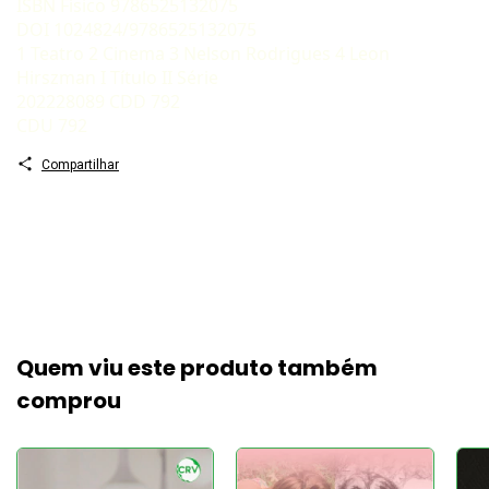
ISBN Físico 9786525132075
DOI 1024824/9786525132075
1 Teatro 2 Cinema 3 Nelson Rodrigues 4 Leon
Hirszman I Título II Série
202228089 CDD 792
CDU 792
Compartilhar
Quem viu este produto também
comprou