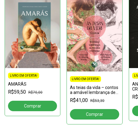
LIVRO EM OFERTA!
LI
LIVRO EM OFERTA!
AMARÁS
AN
As teias da vida – contos
CR
R$59,50
a amável lembrança de
R$70,00
SO
R$
minhas vivências
R$41,00
R$53,30