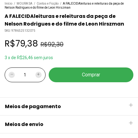
Início
/
MOURA SA
/
Contos e Ficção
/
A FALECIDAleituras e releituras da peça de
Nelson Rodrigues e do filme de Leon Hirszman
A FALECIDAleituras e releituras da peça de
Nelson Rodrigues e do filme de Leon Hirszman
SKU:
9786525132075
R$79,38
R$92,30
3
x
de
R$26,46
sem juros
Meios de pagamento
Meios de envio