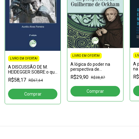
LI
LIVRO EM OFERTA!
LIVRO EM OFERTA!
A 
A lógica do poder na
A DISCUSSÃO DE M.
na
perspectiva de
HEIDEGGER SOBRE:o que
pa
Guilherme de Ockham
R$
R$29,90
significa pensar2ª edição
R$38,87
co
R$58,17
R$67,64
con