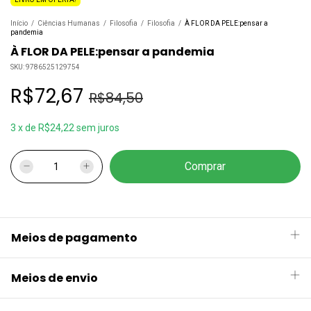
Início
/
Ciências Humanas
/
Filosofia
/
Filosofia
/
À FLOR DA PELE:pensar a
pandemia
À FLOR DA PELE:pensar a pandemia
SKU:
9786525129754
R$72,67
R$84,50
3
x
de
R$24,22
sem juros
Meios de pagamento
Meios de envio