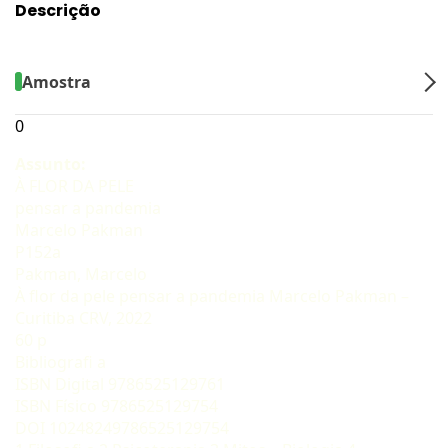
Descrição
Amostra
0
Assunto:
À FLOR DA PELE
pensar a pandemia
Marcelo Pakman
P152a
Pakman, Marcelo
À flor da pele pensar a pandemia Marcelo Pakman –
Curitiba CRV, 2022
60 p
Bibliografi a
ISBN Digital 9786525129761
ISBN Físico 9786525129754
DOI 10248249786525129754