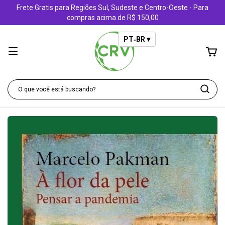
Frete Gratis para Regiões Sul, Sudeste e Centro-Oeste - Para
compras acima de R$ 150,00
PT‑BR ▾