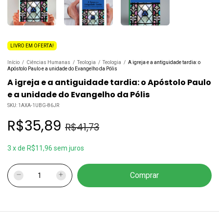
LIVRO EM OFERTA!
Início
/
Ciências Humanas
/
Teologia
/
Teologia
/
A igreja e a antiguidade tardia: o
Apóstolo Paulo e a unidade do Evangelho da Pólis
A igreja e a antiguidade tardia: o Apóstolo Paulo
e a unidade do Evangelho da Pólis
SKU:
1AXA-1UBG-86JR
R$35,89
R$41,73
3
x
de
R$11,96
sem juros