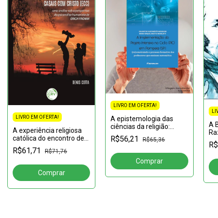
LIVRO EM OFERTA!
LI
LIVRO EM OFERTA!
A epistemologia das
A 
ciências da religião:
A experiência religiosa
Ra
Pressupostos, questões
católica do encontro de
R$56,21
R$65,36
e desafios
R$
casais com cristo (ECC):
R$61,71
R$71,76
Uma análise sob a
perspectiva da
psicanálise hu