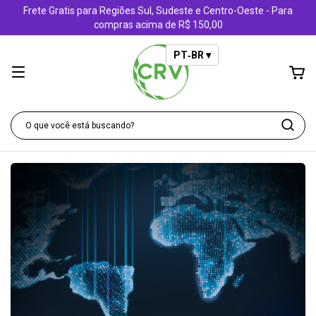
Frete Gratis para Regiões Sul, Sudeste e Centro-Oeste - Para
compras acima de R$ 150,00
PT‑BR ▾