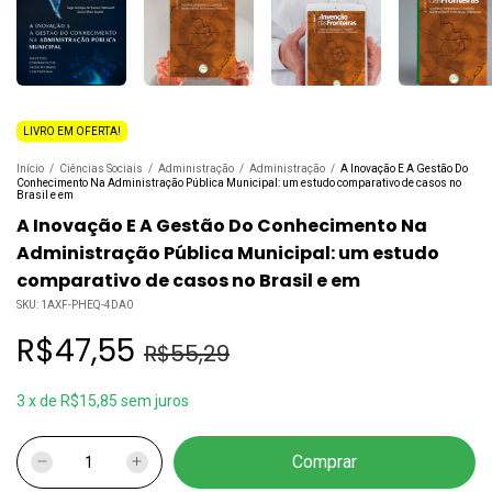
LIVRO EM OFERTA!
Início
/
Ciências Sociais
/
Administração
/
Administração
/
A Inovação E A Gestão Do
Conhecimento Na Administração Pública Municipal: um estudo comparativo de casos no
Brasil e em
A Inovação E A Gestão Do Conhecimento Na
Administração Pública Municipal: um estudo
comparativo de casos no Brasil e em
SKU:
1AXF-PHEQ-4DA0
R$47,55
R$55,29
3
x
de
R$15,85
sem juros