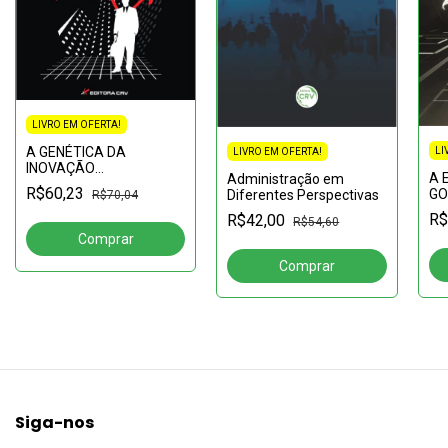
LIVRO EM OFERTA!
A GENÉTICA DA
LI
LIVRO EM OFERTA!
INOVAÇÃO
A 
Administração em
EMPRESARIAL
R$60,23
GO
Diferentes Perspectivas
R$70,04
CO
R$
R$42,00
R$54,60
CO
CR
Siga-nos