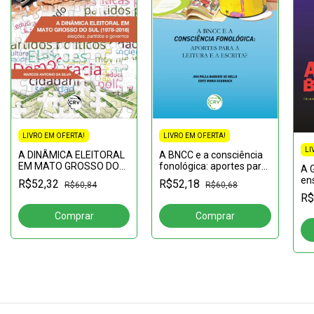
LIVRO EM OFERTA!
LIVRO EM OFERTA!
LI
A DINÂMICA ELEITORAL
A BNCC e a consciência
EM MATO GROSSO DO
fonológica: aportes para
A G
SUL (1978-2018):
a leitura e a escrita?
en
R$52,32
R$52,18
R$60,84
R$60,68
eleições, partidos e
de
R$
governos
rep
esc