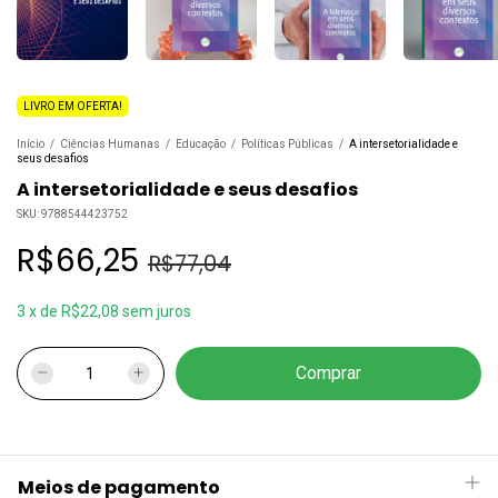
LIVRO EM OFERTA!
Início
/
Ciências Humanas
/
Educação
/
Políticas Públicas
/
A intersetorialidade e
seus desafios
A intersetorialidade e seus desafios
SKU:
9788544423752
R$66,25
R$77,04
3
x
de
R$22,08
sem juros
Meios de pagamento