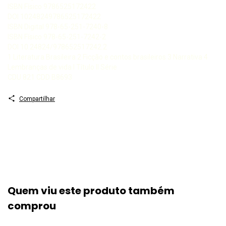
ISBN Físico 9786525172422
DOI 10248249786525172422
ISBN Digital 978-65-251-7240-8
ISBN Físico 978-65-251-7242-2
DOI 10.24824/978652517242.2
1 Literatura Brasileira 2 Ficção e contos brasileiros 3 Narrativa 4
Lembranças de vida I Título II Série
CDU 821 CDD B8693
Compartilhar
Quem viu este produto também
comprou