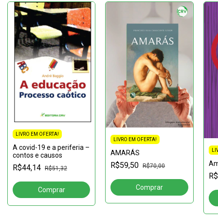
LIVRO EM OFERTA!
LIVRO EM OFERTA!
A covid-19 e a periferia –
LI
AMARÁS
contos e causos
Am
R$59,50
R$70,00
R$44,14
R$51,32
R$