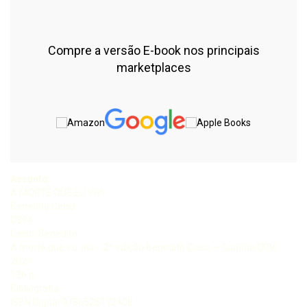
Compre a versão E-book nos principais
marketplaces
Assunto:
A MORTE QUE EU VIVI
Benedito Celso
C394
Celso, Benedito
A morte que eu vivi – 2ª edição Benedito Celso – Curitiba CRV,
2024
136 p
Bibliografia
ISBN Digital 9786525172408