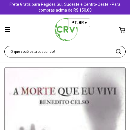
Frete Gratis para Regiões Sul, Sudeste e Centro-Oeste - Para
compras acima de R$ 150,00
PT‑BR ▾