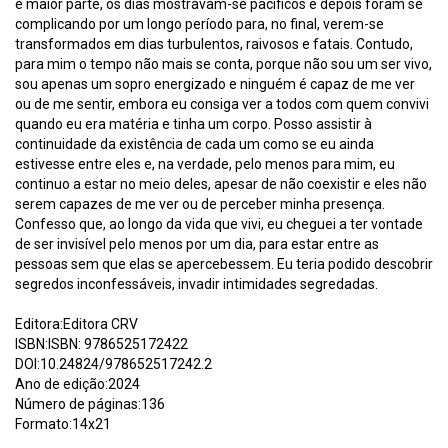
e maior parte, os dias mostravam-se pacíficos e depois foram se
complicando por um longo período para, no final, verem-se
transformados em dias turbulentos, raivosos e fatais. Contudo,
para mim o tempo não mais se conta, porque não sou um ser vivo,
sou apenas um sopro energizado e ninguém é capaz de me ver
ou de me sentir, embora eu consiga ver a todos com quem convivi
quando eu era matéria e tinha um corpo. Posso assistir à
continuidade da existência de cada um como se eu ainda
estivesse entre eles e, na verdade, pelo menos para mim, eu
continuo a estar no meio deles, apesar de não coexistir e eles não
serem capazes de me ver ou de perceber minha presença.
Confesso que, ao longo da vida que vivi, eu cheguei a ter vontade
de ser invisível pelo menos por um dia, para estar entre as
pessoas sem que elas se apercebessem. Eu teria podido descobrir
segredos inconfessáveis, invadir intimidades segredadas.
Editora:Editora CRV
ISBN:ISBN: 9786525172422
DOI:10.24824/978652517242.2
Ano de edição:2024
Número de páginas:136
Formato:14x21