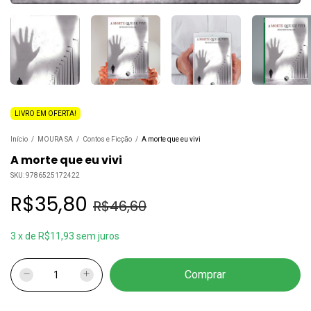
LIVRO EM OFERTA!
Início
/
MOURA SA
/
Contos e Ficção
/
A morte que eu vivi
A morte que eu vivi
SKU:
9786525172422
R$35,80
R$46,60
3
x
de
R$11,93
sem juros