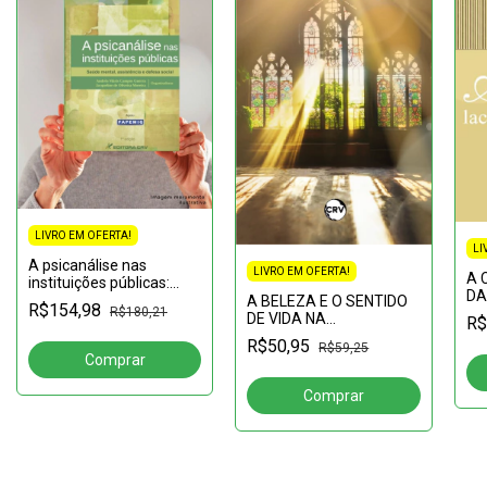
LIVRO EM OFERTA!
LI
A psicanálise nas
LIVRO EM OFERTA!
A 
instituições públicas:
DA
saúde mental,
A BELEZA E O SENTIDO
R$154,98
R$180,21
assistência e defesa
DE VIDA NA
R$
social
LOGOTERAPIA
R$50,95
R$59,25