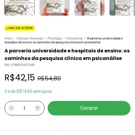
LIVRO EM OFERTA!
Início
/
Ciências Humanas
/
Psicologia
/
Psicanálise
/
A parceria universidade e
hospitais de ensino: os caminhos da pesquisa clínica em psicanálise
A parceria universidade e hospitais de ensino: os
caminhos da pesquisa clínica em psicanálise
SKU:
9788544407448
R$42,15
R$54,80
3
x
de
R$14,05
sem juros