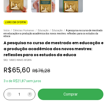
LIVRO EM OFERTA!
Início
/
Ciências Humanas
/
Educação
/
Educação
/
A pesquisa no curso de mestrado
em educação e a produção acadêmica dos novos mestres: reflexões para os estudos da
educa
A pesquisa no curso de mestrado em educação e
a produção acadêmica dos novos mestres:
reflexões para os estudos da educa
SKU:
1AWO-NN45-WG8N
R$65,60
R$76,28
3
x
de
R$21,87
sem juros