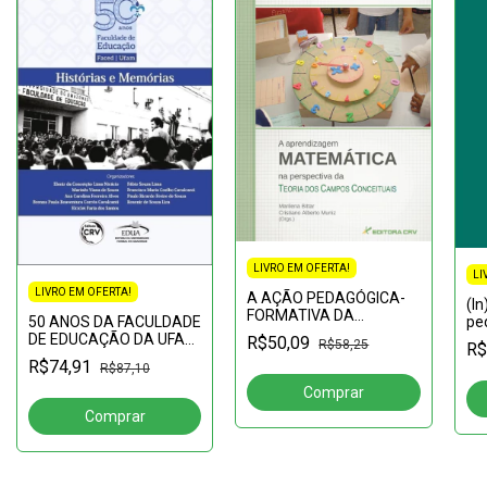
LIVRO EM OFERTA!
LI
LIVRO EM OFERTA!
A AÇÃO PEDAGÓGICA-
(I
FORMATIVA DA
50 ANOS DA FACULDADE
ped
COMPANHIA DE JESUS
DE EDUCAÇÃO DA UFAM:
te
R$50,09
R$58,25
R$
NA CIDADE DE BELÉM DO
histórias e memórias
R$74,91
GRÃO-PARÁ (1652-
R$87,10
1759)