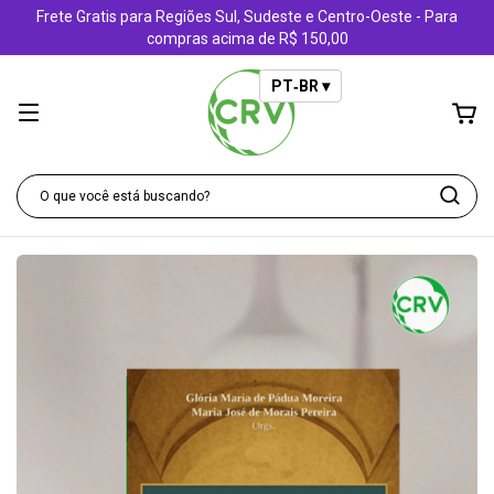
Frete Gratis para Regiões Sul, Sudeste e Centro-Oeste - Para
compras acima de R$ 150,00
PT‑BR ▾