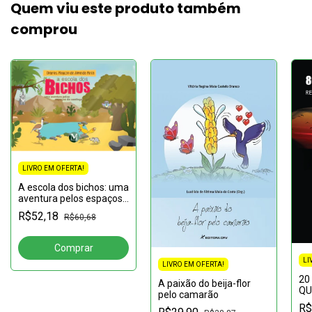
Quem viu este produto também
comprou
LIVRO EM OFERTA!
A escola dos bichos: uma
aventura pelos espaços
da caatinga
R$52,18
R$60,68
LI
LIVRO EM OFERTA!
20
A paixão do beija-flor
QU
pelo camarão
QU
R$