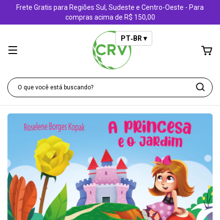
Frete Gratis para Regiões Sul, Sudeste e Centro-Oeste - Para
compras acima de R$ 150,00
PT‑BR ▾