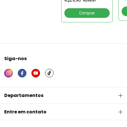
R$29,90
AD
R$38,87
Siga-nos
Departamentos
Entre em contato