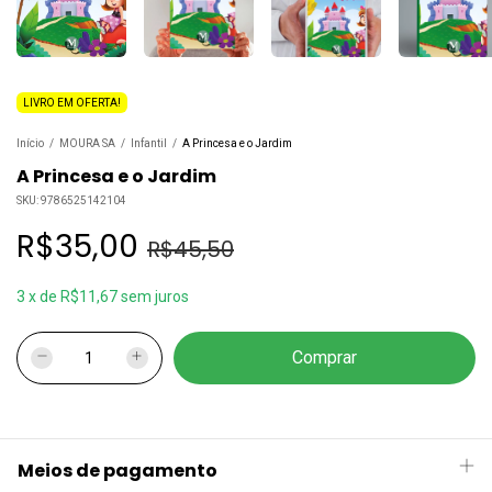
LIVRO EM OFERTA!
Início
/
MOURA SA
/
Infantil
/
A Princesa e o Jardim
A Princesa e o Jardim
SKU:
9786525142104
R$35,00
R$45,50
3
x
de
R$11,67
sem juros
Meios de pagamento