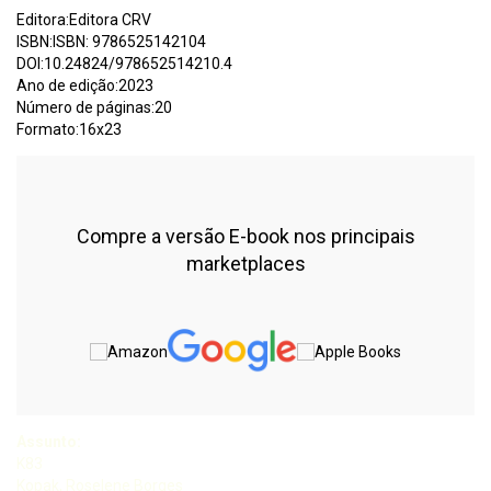
Editora:Editora CRV
ISBN:ISBN: 9786525142104
DOI:10.24824/978652514210.4
Ano de edição:2023
Número de páginas:20
Formato:16x23
Compre a versão E-book nos principais
marketplaces
Assunto:
K83
Kopak, Roselene Borges