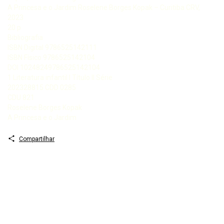
A Princesa e o Jardim Roselene Borges Kopak – Curitiba CRV,
2023
20 p
Bibliografia
ISBN Digital 9786525142111
ISBN Físico 9786525142104
DOI 10248249786525142104
1 Literatura infantil I Título II Série
202328815 CDD 0285
CDU 821
Roselene Borges Kopak
A Princesa e o Jardim
Compartilhar