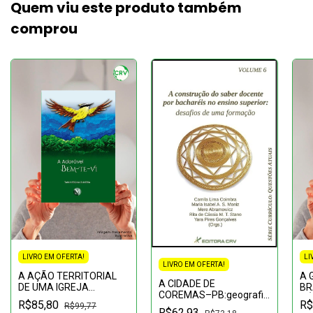
Quem viu este produto também
comprou
LIVRO EM OFERTA!
LI
LIVRO EM OFERTA!
A AÇÃO TERRITORIAL
A 
A CIDADE DE
DE UMA IGREJA
BR
COREMAS–PB:geografia
RADICAL: teologia da
BÁ
R$85,80
R$
histórica de uma cidade
R$99,77
libertação, luta pela terra
pa
R$62,93