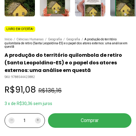
LIVRO EM OFERTA!
Início
/
Ciências Humanas
/
Geografia
/
Geografia
/
A produção do território
quilombola de retiro (Santa Leopoldina-ES) e o papel dos atores externos: uma análise em
questã
A produção do território quilombola de retiro
(Santa Leopoldina-ES) e o papel dos atores
externos: uma análise em questã
SKU:
9788544423882
R$91,08
R$136,16
3
x
de
R$30,36
sem juros