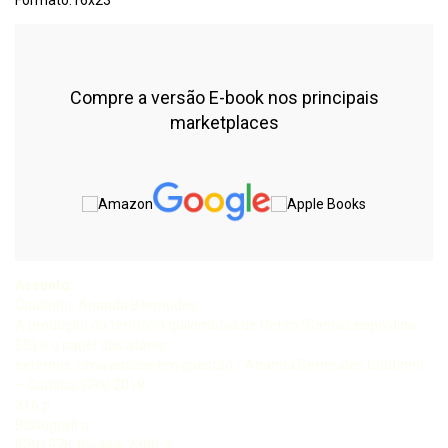
Formato:16x23
Compre a versão E-book nos principais
marketplaces
Assunto:
Coutinho, Ananda Bermudes.
A produção do território quilombola de Retiro (Santa Leopoldina-
ES) e o papel dos atores
externos: uma análise em questão / Ananda Bermudes Coutinho
– Curitiba: CRV, 2018.
316 p.
Bibliografi a
ISBN 978-85-444-2388-2