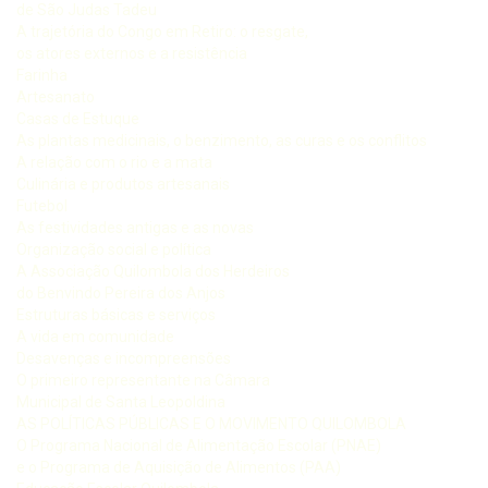
de São Judas Tadeu
A trajetória do Congo em Retiro: o resgate,
os atores externos e a resistência
Farinha
Artesanato
Casas de Estuque
As plantas medicinais, o benzimento, as curas e os conflitos
A relação com o rio e a mata
Culinária e produtos artesanais
Futebol
As festividades antigas e as novas
Organização social e política
A Associação Quilombola dos Herdeiros
do Benvindo Pereira dos Anjos
Estruturas básicas e serviços
A vida em comunidade
Desavenças e incompreensões
O primeiro representante na Câmara
Municipal de Santa Leopoldina
AS POLÍTICAS PÚBLICAS E O MOVIMENTO QUILOMBOLA
O Programa Nacional de Alimentação Escolar (PNAE)
e o Programa de Aquisição de Alimentos (PAA)