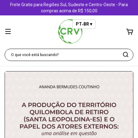
Frete Gratis para Regiões Sul, Sudeste e Centro-Oeste - Para
compras acima de R$ 150,00
PT‑BR ▾