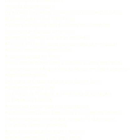
Educação Escolar Quilombola
-Ananda_Coutinhoindd // ::
OS ATORES EXTERNOS E O PROCESSO DE CONSTRUÇÃO E
RECONHECIMENTO DO TERRITÓRIO
A política de regularização dos territórios quilombolas
O processo de titulação do território
quilombola de Retiro e os atores envolvidos
ATORES EXTERNOS: ações políticas, culturais e religiosas
A relação com o movimento negro
A capoeira angola em Retiro
Breves considerações sobre a Capoeira e nossa caminhada
Grupo de Capoeira Angola Volta ao Mundo em Retiro: presente!
A Igreja Presbiteriana
Secretaria de Estado da Cultura do Espírito Santo
A Biblioteca Estante Livre
OS ATORES EXTERNOS E AS PRÁTICAS DE GERAÇÃO
DE TRABALHO E RENDA
Alternativas econômicas e de subsistência
A parceria com Furnas, Ibase, Coep e seus desdobramentos
O turismo de base comunitária, o projeto “O Quilombola”,
e os atores externos envolvidos
Algumas considerações sobre o turismo
de base comunitária e o turismo étnico