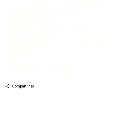
O Projeto “O Quilombola” e os novos atores externos
As iniciativas e projetos com agricultura
Outros projetos e atores
Plano Rotativo de Cabras
Prefeitura Municipal de Santa Leopoldina
O projeto de reflorestamento
Serviço Nacional de Aprendizagem Rural – SENAR
CONSIDERAÇÕES FINAIS
REFERÊNCIAS
ANEXO
LEGISLAÇÃO RELACIONADA AO BLOCO
DE NOTAS PARA ACESSO AO PNAE E PAA
Compartilhar