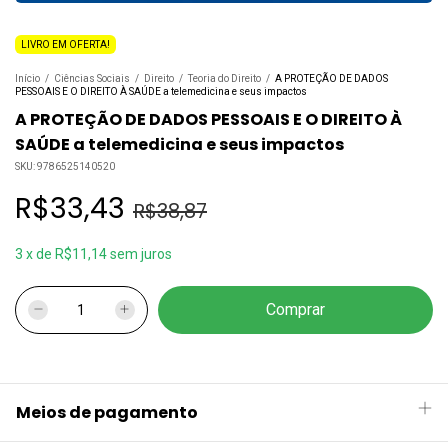
LIVRO EM OFERTA!
Início
/
Ciências Sociais
/
Direito
/
Teoria do Direito
/
A PROTEÇÃO DE DADOS
PESSOAIS E O DIREITO À SAÚDE a telemedicina e seus impactos
A PROTEÇÃO DE DADOS PESSOAIS E O DIREITO À
SAÚDE a telemedicina e seus impactos
SKU:
9786525140520
R$33,43
R$38,87
3
x
de
R$11,14
sem juros
Meios de pagamento