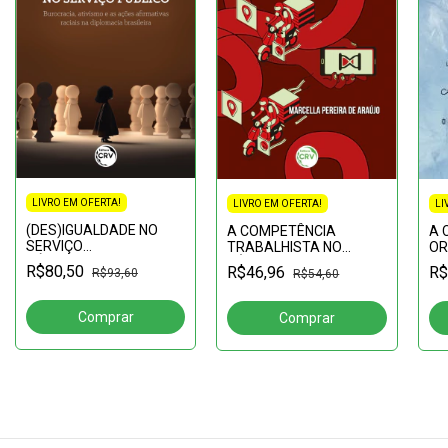
LIVRO EM OFERTA!
LIVRO EM OFERTA!
LI
(DES)IGUALDADE NO
A COMPETÊNCIA
A 
SERVIÇO
TRABALHISTA NO
OR
PÚBLICOburocracia,
SÉCULO XXI Indústria 4.0
JU
R$80,50
R$46,96
R$
R$93,60
R$54,60
ativismo e as ações
(in
afirmativas raciais na
de
diplomacia brasileira