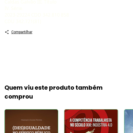
Caldas Galvão III. Título
IV. Série.
2023-29224 CDD 342.810 858
CDU 342.721(81)
Compartilhar
Quem viu este produto também
comprou