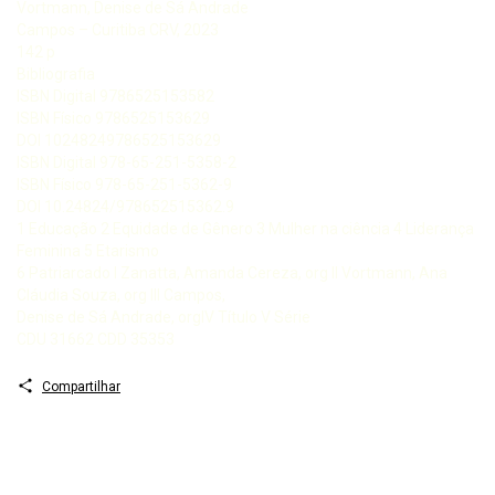
Vortmann, Denise de Sá Andrade
Campos – Curitiba CRV, 2023
142 p
Bibliografia
ISBN Digital 9786525153582
ISBN Físico 9786525153629
DOI 10248249786525153629
ISBN Digital 978-65-251-5358-2
ISBN Físico 978-65-251-5362-9
DOI 10.24824/978652515362.9
1 Educação 2 Equidade de Gênero 3 Mulher na ciência 4 Liderança
Feminina 5 Etarismo
6 Patriarcado I Zanatta, Amanda Cereza, org II Vortmann, Ana
Cláudia Souza, org III Campos,
Denise de Sá Andrade, orgIV Título V Série
CDU 31662 CDD 35353
Compartilhar