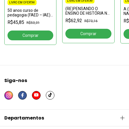
LIVRO EM OFERTA!
LI
LIVRO EM OFERTA!
(RE)PENSANDO O
A 
50 anos curso de
ENSINO DE HISTÓRIA NA
NA
pedagogia (FAED – IAE)
EDUCAÇÃO DE JOVENS
TR
UNASP:Formando
R$62,92
R$
R$73,16
R$45,85
E ADULTOS
PR
R$53,31
professores e gestores,
cumprindo a missão
Siga-nos
Departamentos