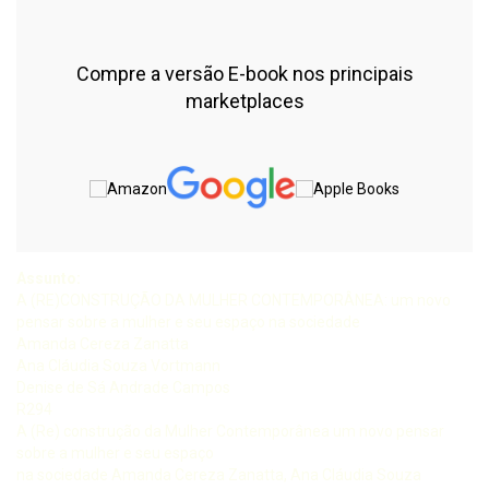
Compre a versão E-book nos principais
marketplaces
Assunto:
A (RE)CONSTRUÇÃO DA MULHER CONTEMPORÂNEA: um novo
pensar sobre a mulher e seu espaço na sociedade
Amanda Cereza Zanatta
Ana Cláudia Souza Vortmann
Denise de Sá Andrade Campos
R294
A (Re) construção da Mulher Contemporânea um novo pensar
sobre a mulher e seu espaço
na sociedade Amanda Cereza Zanatta, Ana Cláudia Souza