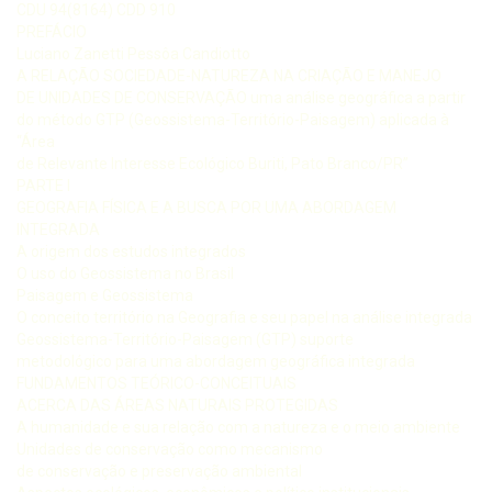
CDU 94(8164) CDD 910
PREFÁCIO
Luciano Zanetti Pessôa Candiotto
A RELAÇÃO SOCIEDADE-NATUREZA NA CRIAÇÃO E MANEJO
DE UNIDADES DE CONSERVAÇÃO uma análise geográfica a partir
do método GTP (Geossistema-Território-Paisagem) aplicada à
“Área
de Relevante Interesse Ecológico Buriti, Pato Branco/PR”
PARTE I
GEOGRAFIA FÍSICA E A BUSCA POR UMA ABORDAGEM
INTEGRADA
A origem dos estudos integrados
O uso do Geossistema no Brasil
Paisagem e Geossistema
O conceito território na Geografia e seu papel na análise integrada
Geossistema-Território-Paisagem (GTP) suporte
metodológico para uma abordagem geográfica integrada
FUNDAMENTOS TEÓRICO-CONCEITUAIS
ACERCA DAS ÁREAS NATURAIS PROTEGIDAS
A humanidade e sua relação com a natureza e o meio ambiente
Unidades de conservação como mecanismo
de conservação e preservação ambiental