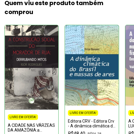
Quem viu este produto também
comprou
LIVRO EM OFERTA!
LI
LIVRO EM OFERTA!
Editora CRV - Editora Crv
A 
A CIDADE NAS VÁRZEAS
- A dinâmica climática do
LU
DA AMAZÔNIA:a
Brasil e massas de ares
EN
R$48,40
R$