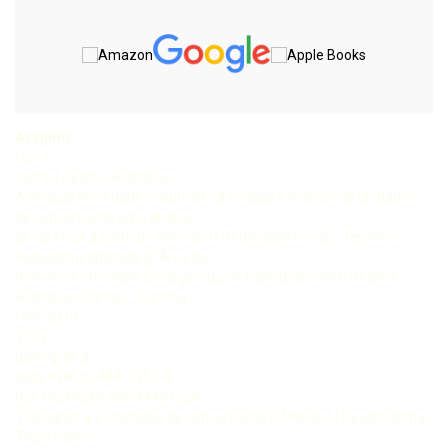
Assunto:
C257
Carrijo, Beatriz Rodrigues
A relação sociedade-natureza na criação e manejo de unidades
de conservação uma análise
geográfi ca a partir do método GTP (Geossistema – Território –
Paisagem) aplicada à “Área de
Relevante Interesse Ecológico Buriti, Pato BrancoPR” Beatriz
Rodrigues Carrijo – Curitiba
CRV, 2019
172 p
Bibliografi a
ISBN 978-85-444-3152-8
DOI 10248249788544431528
1 Geografi a 2 Unidades de conservação 3 Manejo 4 Geossistema I
Título II Série