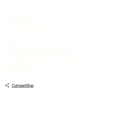
O território o papel do estado e dos agentes sociais na
apropriação
dos recursos naturais, definição e manejo da unidade de
conservação
A gênese da ARIE Buriti/PR leitura a partir do território
A paisagem dimensão cultural no processo de gênese da ARIE
Buriti
o complemento subjetivo na configuração da paisagem
A configuração atual da ARIE Buriti
CONSIDERAÇÕES FINAIS E CONCLUSÃO
REFERÊNCIAS
SOBRE A AUTORA
Compartilhar