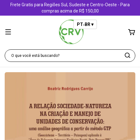
Frete Gratis para Regiões Sul, Sudeste e Centro-Oeste - Para
compras acima de R$ 150,00
PT‑BR ▾