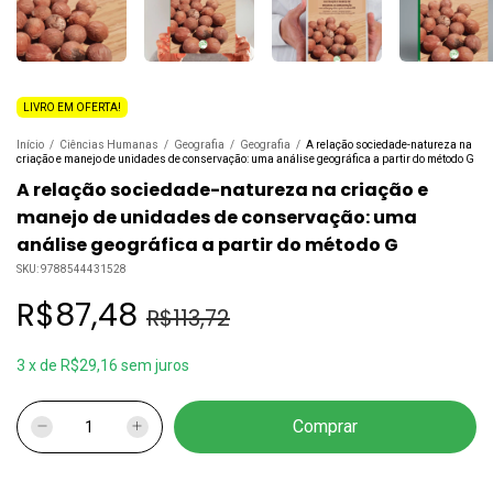
LIVRO EM OFERTA!
Início
/
Ciências Humanas
/
Geografia
/
Geografia
/
A relação sociedade-natureza na
criação e manejo de unidades de conservação: uma análise geográfica a partir do método G
A relação sociedade-natureza na criação e
manejo de unidades de conservação: uma
análise geográfica a partir do método G
SKU:
9788544431528
R$87,48
R$113,72
3
x
de
R$29,16
sem juros