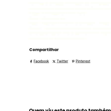
Sistemas de produção e atividades das Comunidad
remanescentes de quilombo de Laje do Antônio e J
Alegre no município de Monte Santo
Mapa – Mapa do Brasil
Mapa – Mapa dos territórios de identidade – estado
Quadro – Demandas sociais em ciência, tecnologia e
tecnológica segundo área de conhecimento e respect
(quantidade de grupos de pesquisa),
Compartilhar
Facebook
Twitter
Pinterest
Quem viu este produto també