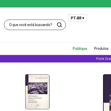
PT‑BR ▾
Publique
Produtos
Frete Gra