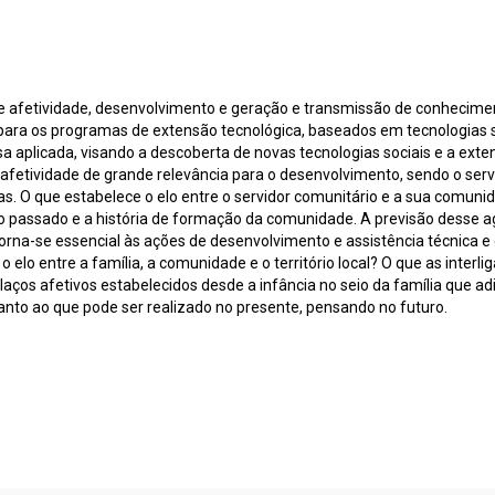
tre afetividade, desenvolvimento e geração e transmissão de conhecimen
) para os programas de extensão tecnológica, baseados em tecnologias so
sa aplicada, visando a descoberta de novas tecnologias sociais e a ext
 a afetividade de grande relevância para o desenvolvimento, sendo o se
cas. O que estabelece o elo entre o servidor comunitário e a sua comunid
o passado e a história de formação da comunidade. A previsão desse age
 torna-se essencial às ações de desenvolvimento e assistência técnica e 
 elo entre a família, a comunidade e o território local? O que as interl
laços afetivos estabelecidos desde a infância no seio da família que a
nto ao que pode ser realizado no presente, pensando no futuro.