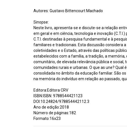
Autores: Gustavo Bittencourt Machado
Sinopse:
Neste livro, apresenta-se e discute-se a relação en
em geral e em ciência, tecnologia e inovação (C.T.I.
C.T.I. destinadas à pesquisa fundamental e à pesqui
familiares e tradicionais. Esta discussão considera
coletividades e o Estado, através das políticas públi
estabelecidos com a família, a tradição, a memória, 
comunitário, de elevada relevância pública e social,
comunidades rurais e urbanas. O que as une? Qual é o
consolidada no âmbito da educação familiar. São os 
na memória do indivíduo em relação ao passado, qua
Editora:Editora CRV
ISBN:ISBN: 9788544421123
DOI:10.24824/978854442112.3
Ano de edição:2018
Número de páginas:182
Formato:16x23