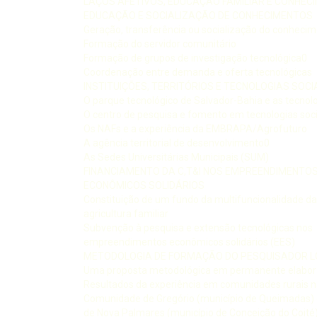
LAÇOS AFETIVOS, EDUCAÇÃO FAMILIAR E CONHEC
EDUCAÇÃO E SOCIALIZAÇÃO DE CONHECIMENTOS
Geração, transferência ou socialização do conheci
Formação do servidor comunitário
Formação de grupos de investigação tecnológica0
Coordenação entre demanda e oferta tecnológicas
INSTITUIÇÕES, TERRITÓRIOS E TECNOLOGIAS SOCI
O parque tecnológico de Salvador-Bahia e as tecnolo
O centro de pesquisa e fomento em tecnologias soci
Os NAFs e a experiência da EMBRAPA/Agrofuturo
A agência territorial de desenvolvimento0
As Sedes Universitárias Municipais (SUM)
FINANCIAMENTO DA C,T&I NOS EMPREENDIMENTO
ECONÔMICOS SOLIDÁRIOS
Constituição de um fundo da multifuncionalidade da
agricultura familiar
Subvenção à pesquisa e extensão tecnológicas nos
empreendimentos econômicos solidários (EES)
METODOLOGIA DE FORMAÇÃO DO PESQUISADOR L
Uma proposta metodológica em permanente elabo
Resultados da experiência em comunidades rurais n
Comunidade de Gregório (município de Queimadas)
de Nova Palmares (município de Conceição do Coité