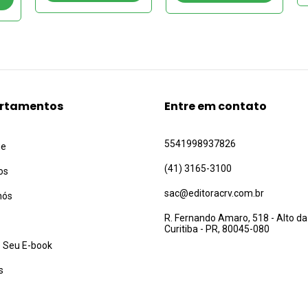
rtamentos
Entre em contato
5541998937826
ue
(41) 3165-3100
os
sac@editoracrv.com.br
nós
R. Fernando Amaro, 518 - Alto da
Curitiba - PR, 80045-080
 Seu E-book
s