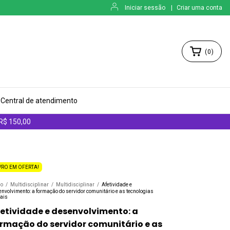
Iniciar sessão
|
Criar uma conta
(
0
)
Central de atendimento
 R$ 150,00
VRO EM OFERTA!
io
/
Multidisciplinar
/
Multidisciplinar
/
Afetividade e
nvolvimento: a formação do servidor comunitário e as tecnologias
iais
etividade e desenvolvimento: a
rmação do servidor comunitário e as