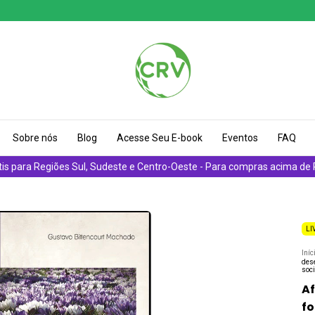
Sobre nós
Blog
Acesse Seu E-book
Eventos
FAQ
tis para Regiões Sul, Sudeste e Centro-Oeste - Para compras acima de
LI
Iníc
dese
soc
Af
fo