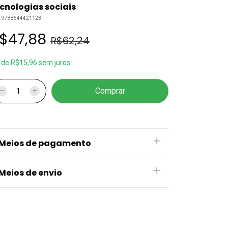
cnologias sociais
:
9788544421123
$47,88
R$62,24
x
de
R$15,96
sem juros
Meios de pagamento
Meios de envio