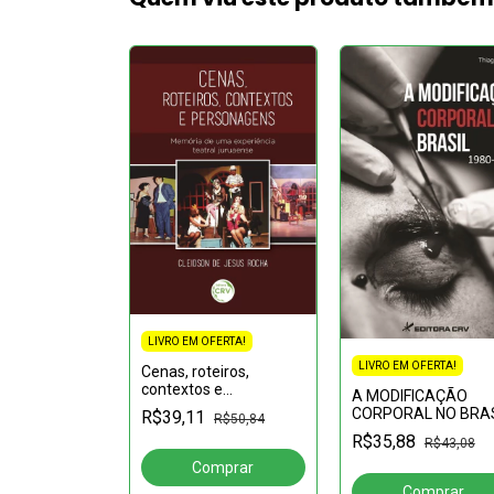
LIVRO EM OFERTA!
FERTA!
LIVRO EM OFERTA!
Cenas, roteiros,
riferia:
contextos e
e cultura
A MODIFICAÇÃO
personagens: memória
lação de
CORPORAL NO BRAS
R$39,11
R$50,84
R$70,04
de uma experiência
da
– 1980-1990
R$35,88
teatral juruaense
R$43,08