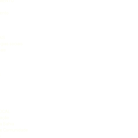
IMENTO
mento
AIS
gias sociais
ais
S
OCAL
ração
a Bahia
 e Comunidade
)