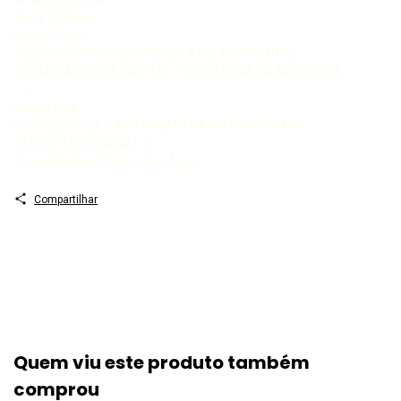
Meire Mathias
Raony Palicer
ALGUNAS HIPÓTESIS SOBRE LA RELACIÓN ENTRE
ACUMULACIÓN DE CAPITAL Y HEGEMONÍA EN ARGENTINA,
- Y -
Adrián Piva
O CONCEITO DE CAPITALISMO NA HISTORIOGRAFIA
LATINO-AMERICANA (-)
Diego Marques Pereira dos Anjos
Compartilhar
Quem viu este produto também
comprou