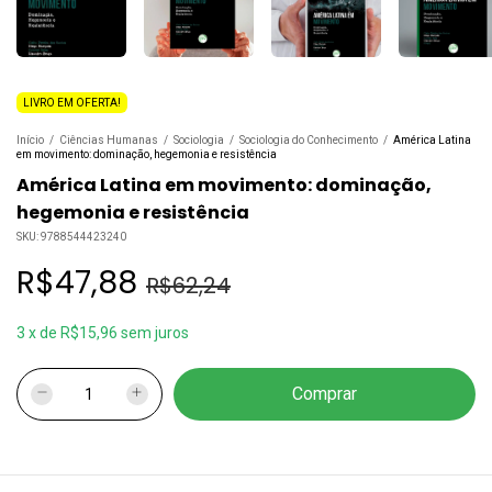
LIVRO EM OFERTA!
Início
/
Ciências Humanas
/
Sociologia
/
Sociologia do Conhecimento
/
América Latina
em movimento: dominação, hegemonia e resistência
América Latina em movimento: dominação,
hegemonia e resistência
SKU:
9788544423240
R$47,88
R$62,24
3
x
de
R$15,96
sem juros