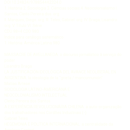
DOI 10.24824/978854442324.0
1. História 2. Sociologia 3. Ciências sociais 4. Neocolonialismo I.
Santos, Cleito Pereira dos. org.
II. Marques, Diego. org. III. Teles, Gabriel. org. IV. Braga, Lisandro.
org. V. Título VI. Série
CDU 98=4 CDD 980
Índice para catálogo sistemático
1. História: América Latina 980
MASSACRE DE AVELLANEDA: o discurso jornalístico à serviço do
poder
Lisandro Braga
LA JUSTIFICACIÓN IDEOLÓGICA DEL AVANCE NEOLIBERAL EN
ARGENTINA: la ideología de la “grieta / mancomunión”
Matías Artese
SOCIOLOGIA LATINO-AMERICANA E
NEOCOLONIALISMO INTELECTUAL
Cleito Pereira dos Santos
A EXPERIÊNCIA REVOLUCIONÁRIA CHILENA: a auto-organização
dos trabalhadores nos Cordões Industriais (-)
Gabriel Teles
HEGEMONIA E POLÍTICA INTERNACIONAL: a centralidade da
América Central