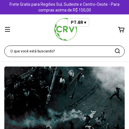
Frete Gratis para Regiões Sul, Sudeste e Centro-Oeste - Para
compras acima de R$ 150,00
PT‑BR ▾