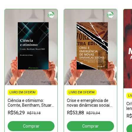
LIVRO EM OFERTA!
LIVRO EM OFERTA!
LI
Ciência e otimismo:
Crise e emergência de
Crí
Comte, Bentham, Stuart
novas dinâmicas sociais
le
Mill
vol. Ii: Volume 2
R$56,29
R$53,88
R$73,18
R$70,04
R$