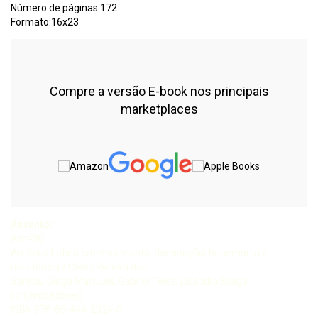
Número de páginas:172
Formato:16x23
Compre a versão E-book nos principais
marketplaces
Assunto:
Am498
América Latina em movimento: dominação, hegemonia e
resistência / Cleito Pereira dos
Santos, Diego Marques, Gabriel Teles, Lisandro Braga
(organizadores).
ISBN 978-85-444-2324-0