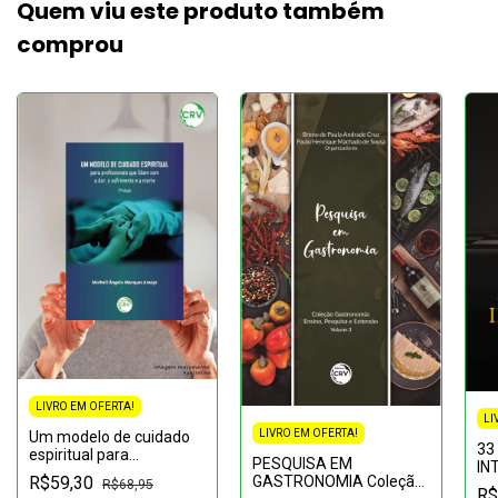
Quem viu este produto também
comprou
LIVRO EM OFERTA!
LI
LIVRO EM OFERTA!
Um modelo de cuidado
33
espiritual para
PESQUISA EM
IN
profissionais que lidam
GASTRONOMIA Coleção
R$59,30
EM
R$68,95
com a dor, o sofrimento
R$