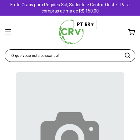
Frete Gratis para Regiões Sul, Sudeste e Centro-Oeste - Para
compras acima de R$ 150,00
PT‑BR ▾