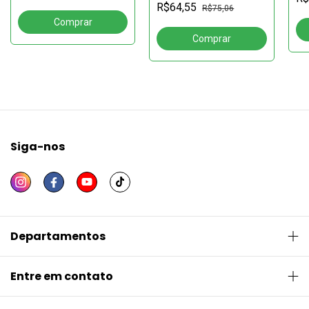
Gastronomia:Ensino,
R$64,55
e a morte2ª edição
R$75,06
Pesquisa e Extensão
Volume 3
Siga-nos
Departamentos
Entre em contato