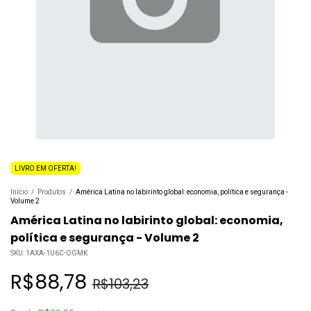
LIVRO EM OFERTA!
Início
/
Produtos
/
América Latina no labirinto global: economia, política e segurança -
Volume 2
América Latina no labirinto global: economia,
política e segurança - Volume 2
SKU:
1AXA-1U6C-OGMK
R$88,78
R$103,23