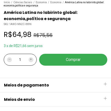
Início
/
Ciências Sociais
/
Economia
/
Economia
/
América Latina no labirinto global:
economia,política e segurança
América Latina no labirinto global:
economia,política e segurança
SKU:
1AWO-NN2C-0S9N
R$64,98
R$75,56
3
x
de
R$21,66
sem juros
Meios de pagamento
Meios de envio