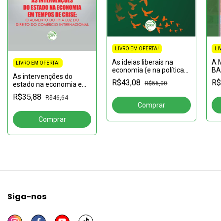
LI
LIVRO EM OFERTA!
A 
As ideias liberais na
LIVRO EM OFERTA!
BA
economia (e na política):
As intervenções do
IN
sínteses de grandes
R$
R$43,08
R$56,00
estado na economia em
ext
obras
tempos de crise: o
ban
R$35,88
R$46,64
aumento do IPI à luz do
am
direito do comércio
internacional
Siga-nos