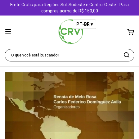
Frete Gratis para Regiões Sul, Sudeste e Centro-Oeste - Para
compras acima de R$ 150,00
PT‑BR ▾