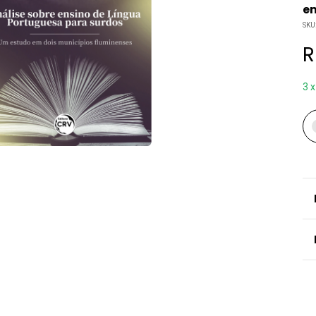
em
SKU
R
3