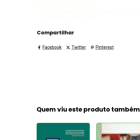
DOI 10.24824/978652514562.4
1 Educação 2 Ensino – Língua Portuguesa 3 Surdez I T
CDU 3781’22124 CDD 371912
Compartilhar
Facebook
Twitter
Pinterest
Quem viu este produto també