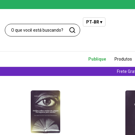
PT‑BR ▾
Publique
Produtos
Frete Gra