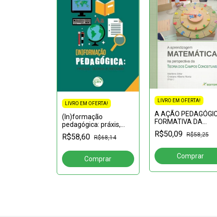
LIVRO EM OFERTA!
LIVRO EM OFERTA!
FERTA!
A AÇÃO PEDAGÓGI
(In)formação
ntros na
FORMATIVA DA
pedagógica: práxis,
de jovens e
COMPANHIA DE JE
teoria e método
R$50,09
dentidades,
R$58,25
R$58,60
NA CIDADE DE BEL
R$68,14
R$69,33
e práticas
DO GRÃO-PARÁ (16
1759)