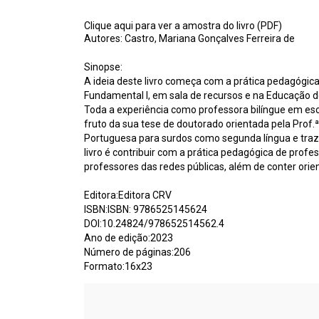
Clique aqui para ver a amostra do livro (PDF)
Autores: Castro, Mariana Gonçalves Ferreira de
Sinopse:
A ideia deste livro começa com a prática pedagógica
Fundamental I, em sala de recursos e na Educação d
Toda a experiência como professora bilíngue em esc
fruto da sua tese de doutorado orientada pela Prof.
Portuguesa para surdos como segunda língua e traz co
livro é contribuir com a prática pedagógica de prof
professores das redes públicas, além de conter orie
Editora:Editora CRV
ISBN:ISBN: 9786525145624
DOI:10.24824/978652514562.4
Ano de edição:2023
Número de páginas:206
Formato:16x23