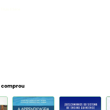
ítulo II Série
m comprou