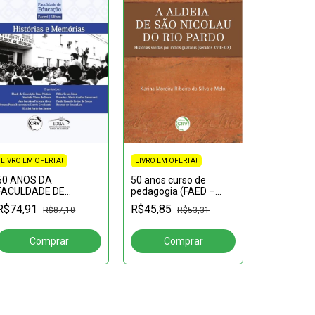
LIVRO EM OFERTA!
LIVRO EM OFERTA!
LIVRO EM OF
50 ANOS DA
50 anos curso de
(Novo) Ene
FACULDADE DE
pedagogia (FAED –
da voz: dis
EDUCAÇÃO DA UFAM:
IAE) UNASP:Formando
ideologias,
R$74,91
R$45,85
R$87,10
R$53,31
R$48,16
histórias e memórias
professores e
intenções
gestores, cumprindo a
missão