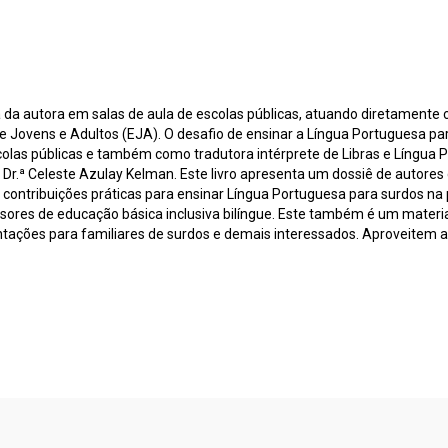
 da autora em salas de aula de escolas públicas, atuando diretamente 
e Jovens e Adultos (EJA). O desafio de ensinar a Língua Portuguesa pa
olas públicas e também como tradutora intérprete de Libras e Língua P
ª Dr.ª Celeste Azulay Kelman. Este livro apresenta um dossiê de autor
ntribuições práticas para ensinar Língua Portuguesa para surdos na per
essores de educação básica inclusiva bilíngue. Este também é um mater
ntações para familiares de surdos e demais interessados. Aproveitem a 