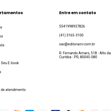
rtamentos
Entre em contato
5541998937826
ue
(41) 3165-3100
os
sac@editoracrv.com.br
nós
R. Fernando Amaro, 518 - Alto da
Curitiba - PR, 80045-080
 Seu E-book
s
l de atendimento