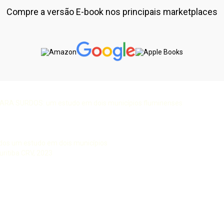
Compre a versão E-book nos principais marketplaces
A SURDOS: um estudo em dois municípios fluminenses
rdos um estudo em dois municípios
uritiba CRV, 2023