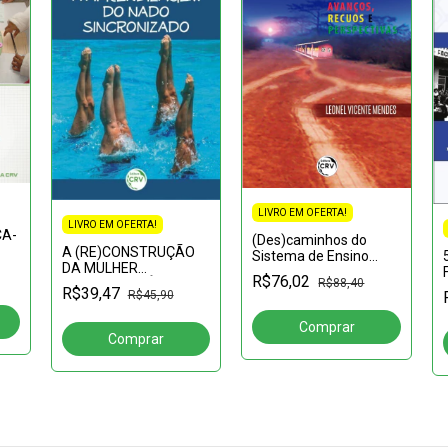
LIVRO EM OFERTA!
LIVRO EM OFERTA!
CA-
(Des)caminhos do
A (RE)CONSTRUÇÃO
Sistema de Ensino
SUS
DA MULHER
Guineense: avanços,
R$76,02
ÉM
CONTEMPORÂNEA:Um
R$88,40
recuos e perspectivas
R$39,47
R$45,90
52-
novo pensar sobre a
mulher e seu espaço
na sociedade