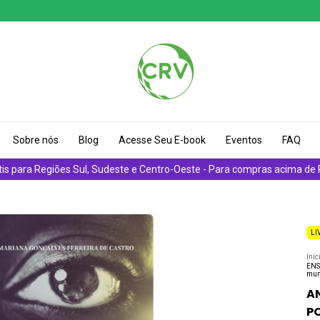
Sobre nós
Blog
Acesse Seu E-book
Eventos
FAQ
tis para Regiões Sul, Sudeste e Centro-Oeste - Para compras acima de
LI
Iníc
ENS
mun
AN
P