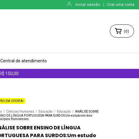
Iniciar sessão
|
Criar uma conta
(
0
)
Central de atendimento
 R$ 150,00
VRO EM OFERTA!
io
/
Ciências Humanas
/
Educação
/
Educação
/
ANÁLISE SOBRE
INO DE LÍNGUA PORTUGUESA PARA SURDOS:Um estudo em dois
icípios fluminenses
ÁLISE SOBRE ENSINO DE LÍNGUA
ORTUGUESA PARA SURDOS:Um estudo