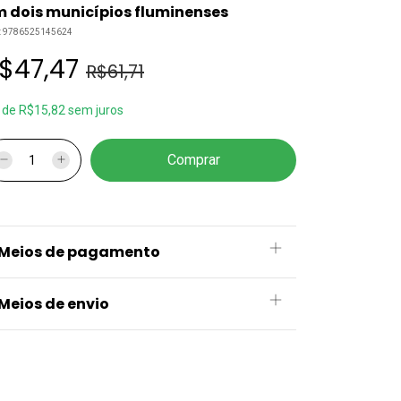
 dois municípios fluminenses
:
9786525145624
$47,47
R$61,71
x
de
R$15,82
sem juros
Meios de pagamento
Meios de envio