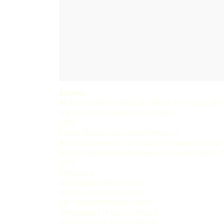
Assunto:
ANÁLISE SOBRE ENSINO DE LÍNGUA PORTUGUESA PAR
Mariana Gonçalves Ferreira de Castro
C334
Castro, Mariana Gonçalves Ferreira de
Análise sobre ensino de Língua Portuguesa para su
fluminenses Mariana Gonçalves Ferreira de Castro C
207 p
Bibliografia
ISBN Digital 9786525145631
ISBN Físico 9786525145624
DOI 10248249786525145624
ISBN Digital 978-65-251-4563-1
ISBN Físico 978-65-251-4562-4