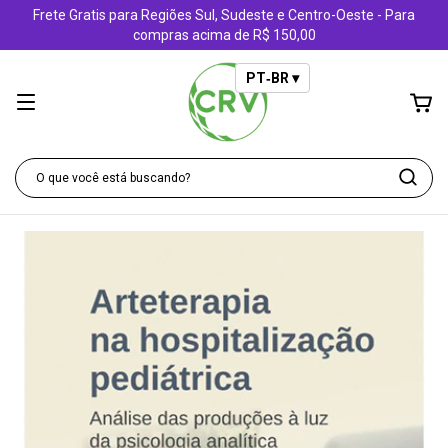
Frete Gratis para Regiões Sul, Sudeste e Centro-Oeste - Para
compras acima de R$ 150,00
PT‑BR ▾