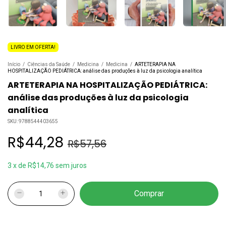
LIVRO EM OFERTA!
Início
/
Ciências da Saúde
/
Medicina
/
Medicina
/
ARTETERAPIA NA
HOSPITALIZAÇÃO PEDIÁTRICA: análise das produções à luz da psicologia analítica
ARTETERAPIA NA HOSPITALIZAÇÃO PEDIÁTRICA:
análise das produções à luz da psicologia
analítica
SKU:
9788544403655
R$44,28
R$57,56
3
x
de
R$14,76
sem juros