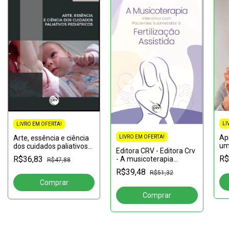
LI
LIVRO EM OFERTA!
Ap
LIVRO EM OFERTA!
Arte, essência e ciência
um
dos cuidados paliativos
Editora CRV - Editora Crv
bi
pediátricos
R$
R$36,83
- A musicoterapia
R$47,88
car
interativa com pacientes
R$39,48
R$51,32
submetidas à
fertilização assistida