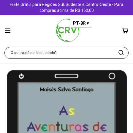
Frete Gratis para Regiões Sul, Sudeste e Centro-Oeste - Para
compras acima de R$ 150,00
PT‑BR ▾