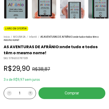
LIVRO EM OFERTA!
Início
/
MOURA SA
/
Infantil
/
AS AVENTURAS DE AFRÂNIO:onde tudo e todos têm o
mesmo nome!
AS AVENTURAS DE AFRÂNIO:onde tudo e todos
têm o mesmo nome!
SKU:
9786555787009
R$29,90
R$38,87
3
x
de
R$9,97
sem juros