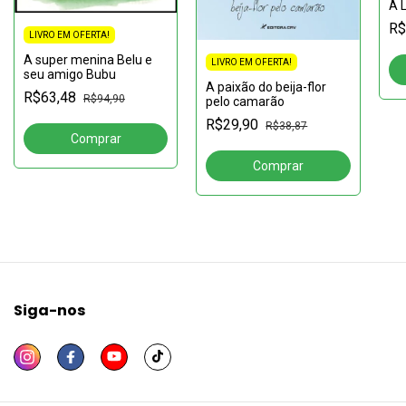
A 
R$
LIVRO EM OFERTA!
A super menina Belu e
LIVRO EM OFERTA!
seu amigo Bubu
A paixão do beija-flor
R$63,48
R$94,90
pelo camarão
R$29,90
R$38,87
Siga-nos