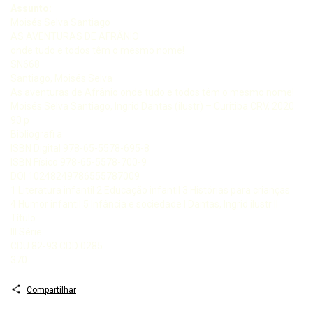
Assunto:
Moisés Selva Santiago
AS AVENTURAS DE AFRÂNIO
onde tudo e todos têm o mesmo nome!
SN668
Santiago, Moisés Selva
As aventuras de Afrânio onde tudo e todos têm o mesmo nome!
Moisés Selva Santiago, Ingrid Dantas (ilustr) – Curitiba CRV, 2020
90 p
Bibliografi a
ISBN Digital 978-65-5578-695-8
ISBN Físico 978-65-5578-700-9
DOI 10248249786555787009
1 Literatura infantil 2 Educação infantil 3 Histórias para crianças
4 Humor infantil 5 Infância e sociedade I Dantas, Ingrid ilustr II
Título
III Série
CDU 82-93 CDD 0285
370
Compartilhar