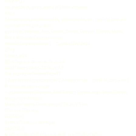
COM A LEI
resultados de pesquisas e práticas exitosas
A864
Atendimento psicossocial de adolescentes em confl ito com a lei
resultados de pesquisas
e práticas exitosas Alex Sandro Gomes Pessoa, Edinete Maria
Rosa, Maria de Fatima Pereira
Alberto (organizadores) – Curitiba CRV, 2020
276 p
Bibliografi a
ISBN Digital 978-65-5578-264-6
ISBN Físico 978-65-5578-267-7
DOI 10248249786555782677
1 Atendimento psicossocial 2 Adolescentes – confl ito com a lei 3
Práticas de intervenção
– adolescentes I Pessoa, Alex Sandro Gomes org II Rosa, Edinete
Maria org III Alberto,
Maria de Fatima Pereira org IV Título V Série
CDU 364 CDD 362
PREFÁCIO
Débora Dalbosco Dell’Aglio
CAPÍTULO
NOTAS INTRODUTÓRIAS SOBRE O ATENDIMENTO