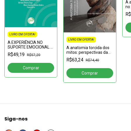
A 
no
cr
R$
e 
LIVRO EM OFERTA!
LIVRO EM OFERTA!
A EXPERIÊNCIA NO
SUPORTE EMOCIONAL A
A anatomia torcida dos
ENLUTADOS NA COVID-
mitos: perspectivas da
R$49,19
R$57,20
19 INTERVENÇÃO ON-
antropologia estrutural à
R$63,24
R$74,40
LINE POR PSICÓLOGAS
clínica psicanalítica
ESPECIALISTAS EM
LUTO
Siga-nos