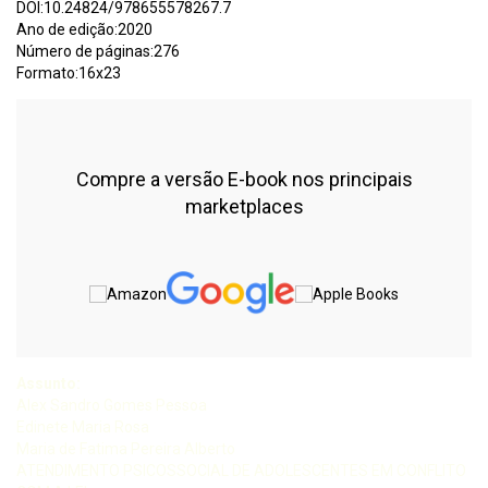
DOI:10.24824/978655578267.7
Ano de edição:2020
Número de páginas:276
Formato:16x23
Compre a versão E-book nos principais
marketplaces
Assunto:
Alex Sandro Gomes Pessoa
Edinete Maria Rosa
Maria de Fatima Pereira Alberto
ATENDIMENTO PSICOSSOCIAL DE ADOLESCENTES EM CONFLITO