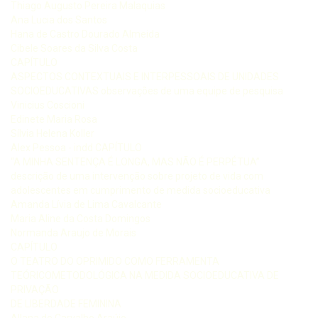
Thiago Augusto Pereira Malaquias
Ana Lucia dos Santos
Hana de Castro Dourado Almeida
Cibele Soares da Silva Costa
CAPÍTULO
ASPECTOS CONTEXTUAIS E INTERPESSOAIS DE UNIDADES
SOCIOEDUCATIVAS observações de uma equipe de pesquisa
Vinicius Coscioni
Edinete Maria Rosa
Sílvia Helena Koller
Alex Pessoa - indd CAPÍTULO
“A MINHA SENTENÇA É LONGA, MAS NÃO É PERPÉTUA”
descrição de uma intervenção sobre projeto de vida com
adolescentes em cumprimento de medida socioeducativa
Amanda Lívia de Lima Cavalcante
Maria Aline da Costa Domingos
Normanda Araujo de Morais
CAPÍTULO
O TEATRO DO OPRIMIDO COMO FERRAMENTA
TEÓRICOMETODOLÓGICA NA MEDIDA SOCIOEDUCATIVA DE
PRIVAÇÃO
DE LIBERDADE FEMININA
Allana de Carvalho Araújo