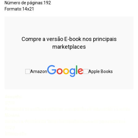
Número de páginas:192
Formato:14x21
Compre a versão E-book nos principais
marketplaces
Assunto:
S719
Avaliação de políticas públicas e avaliação de educação. / Lincoln
Moraes
de Souza, Andréia da Silva Quintanilha Sousa (organizadores).
192 p.
Bibliografia