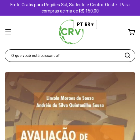
Frete Gratis para Regiões Sul, Sudeste e Centro-Oeste - Para
compras acima de R$ 150,00
PT‑BR ▾