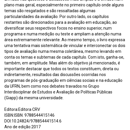
plano mais geral, especialmente no primeiro capítulo onde alguns
temas são resgatados e são ressaltadas algumas
particularidades da avaliação. Por outro lado, os capítulos
restantes são direcionados para a avaliação em educação, ao
diversificar seus respectivos focos no ensino superior, num
programa e numa medição ou teste e ampliam a atenção numa
área extremamente relevante. Ao mesmo tempo, o livro expressa
uma tentativa mais sistemática de vincular e interconectar os dois
tipos de avaliação numa mesma coletânea, mesmo levando em
conta os temas e subtemas de cada capítulo. Com isto, ganha-se,
também, em amplitude. Mas além do objetivo já mencionado, é
importante destacar que todos os textos constituem, direta ou
indiretamente, resultados das discussões ocorridas nos
programas de pós-graduação em ciências sociais e na educação
da UFRN, bem como nos debates travados no Grupo
Interdisciplinar de Estudos e Avaliação de Políticas Públicas
(Giapp) da mesma universidade.
Editora:Editora CRV
ISBN:ISBN: 9788544415146
DOI:10.24824/978854441514.6
Ano de edição:2017