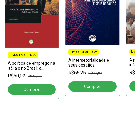
LI
LIVRO EM OFERTA!
LIVRO EM OFERTA!
A 
A intersetorialidade e
A política de emprego na
inf
seus desafios
itália e no Brasil: a
Go
R$
R$66,25
precarização protegida e
R$77,04
co
R$60,02
R$78,03
a precarização
mu
desprotegida