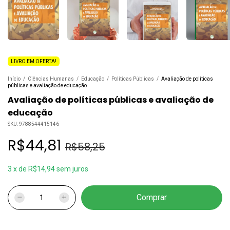
LIVRO EM OFERTA!
Início
/
Ciências Humanas
/
Educação
/
Políticas Públicas
/
Avaliação de políticas
públicas e avaliação de educação
Avaliação de políticas públicas e avaliação de
educação
SKU:
9788544415146
R$44,81
R$58,25
3
x
de
R$14,94
sem juros