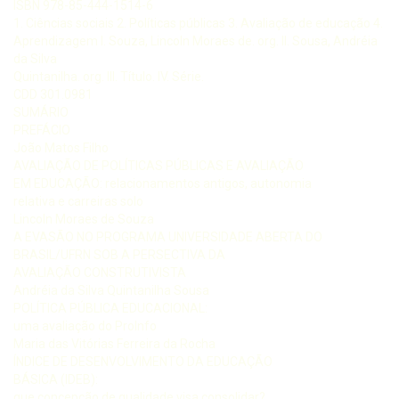
ISBN 978-85-444-1514-6
1. Ciências sociais 2. Políticas públicas 3. Avaliação de educação 4.
Aprendizagem I. Souza, Lincoln Moraes de. org. II. Sousa, Andréia
da Silva
Quintanilha. org. III. Título. IV. Série.
CDD 301.0981
SUMÁRIO
PREFÁCIO
João Matos Filho
AVALIAÇÃO DE POLÍTICAS PÚBLICAS E AVALIAÇÃO
EM EDUCAÇÃO: relacionamentos antigos, autonomia
relativa e carreiras solo
Lincoln Moraes de Souza
A EVASÃO NO PROGRAMA UNIVERSIDADE ABERTA DO
BRASIL/UFRN SOB A PERSECTIVA DA
AVALIAÇÃO CONSTRUTIVISTA
Andréia da Silva Quintanilha Sousa
POLÍTICA PÚBLICA EDUCACIONAL:
uma avaliação do ProInfo
Maria das Vitórias Ferreira da Rocha
ÍNDICE DE DESENVOLVIMENTO DA EDUCAÇÃO
BÁSICA (IDEB):
que concepção de qualidade visa consolidar?