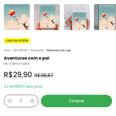
LIVRO EM OFERTA!
Início
/
MOURA SA
/
Autoajuda
/
Aventuras com o pai
Aventuras com o pai
SKU:
9788544436844
R$29,90
R$38,87
3
x
de
R$9,97
sem juros