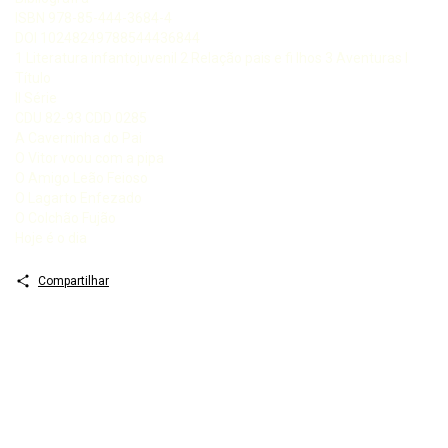
ISBN 978-85-444-3684-4
DOI 10248249788544436844
1 Literatura infantojuvenil 2 Relação pais e fi lhos 3 Aventuras I
Título
II Série
CDU 82-93 CDD 0285
A Caverninha do Pai
O Vitor voou com a pipa
O Amigo Leão Feioso
O Lagarto Enfezado
O Colchão Fujão
Hoje é o dia
Compartilhar