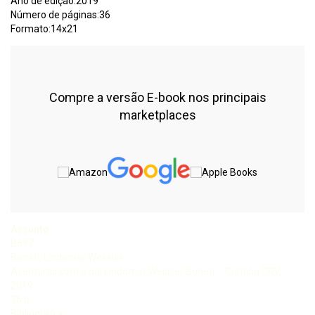
Ano de edição:2019
Número de páginas:36
Formato:14x21
Compre a versão E-book nos principais
marketplaces
Assunto:
B697
Boneti, Lindomar Wessler
Aventuras com o pai Lindomar Wessler Boneti – Curitiba CRV,
2019
36 p
Bibliografi a