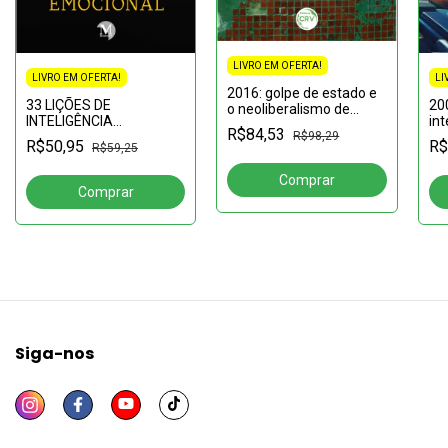
LIVRO EM OFERTA!
LIVRO EM OFERTA!
LI
2016: golpe de estado e
33 LIÇÕES DE
20
o neoliberalismo de
INTELIGÊNCIA
int
Temer a Bolsonaro 2ª
R$84,53
EMOCIONAL
R$98,29
edição revista e
R$50,95
R$
R$59,25
atualizada
Siga-nos