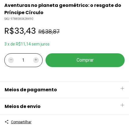
Aventuras no planeta geométrico: o resgate do
Príncipe Círculo
SKU:
9788580428490
R$33,43
R$38,87
3
x
de
R$11,14
sem juros
Meios de pagamento
Meios de envio
Compartilhar