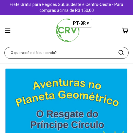
Frete Gratis para Regiões Sul, Sudeste e Centro-Oeste - Para
compras acima de R$ 150,00
PT‑BR ▾