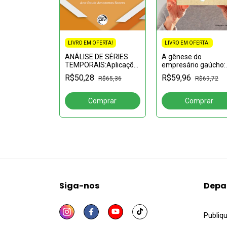
LIVRO EM OFERTA!
LIVRO EM OFERTA!
FERTA!
ANÁLISE DE SÉRIES
A gênese do
 d’O
TEMPORAIS:Aplicações
empresário gaúcho:
 atualidade
em Economia
instituições e o mod
R$50,28
R$59,96
R$65,36
R$69,72
de construção ment
R$74,72
Siga-nos
Depa
Publiq