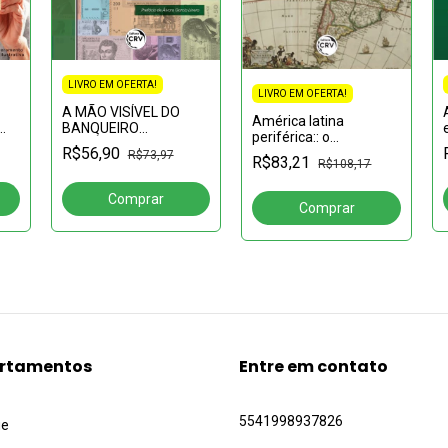
LIVRO EM OFERTA!
LIVRO EM OFERTA!
A MÃO VISÍVEL DO
América latina
BANQUEIRO
periférica:: o
INVISÍVELrenda e lucro
elo
R$56,90
desenvolvimento
R$73,97
extraordinário dos
al
R$83,21
R$108,17
latinoamericano na
bancos latino-
concepção de
americanos
prebisch/cepal
(1948/1981)
rtamentos
Entre em contato
5541998937826
ue