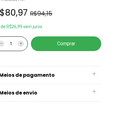
$80,97
R$94,15
x
de
R$26,99
sem juros
Meios de pagamento
Meios de envio