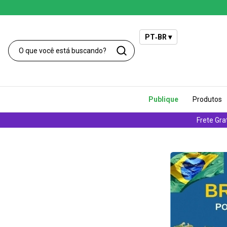
PT‑BR ▾
Publique
Produtos
Frete Gra