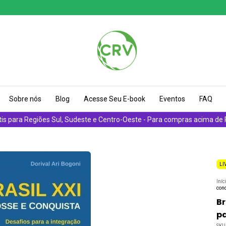
Sobre nós
Blog
Acesse Seu E-book
Eventos
FAQ
tis para Regiões Sul, Sudeste e Centro-Oeste - Para compras acima de
LI
Iníc
conq
Br
pa
SKU