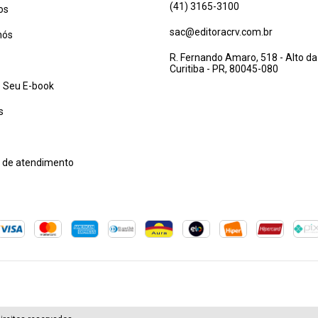
(41) 3165-3100
os
sac@editoracrv.com.br
nós
R. Fernando Amaro, 518 - Alto da
Curitiba - PR, 80045-080
 Seu E-book
s
l de atendimento