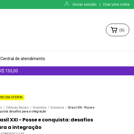
Iniciar sessão
|
Criar uma conta
(
0
)
Central de atendimento
 R$ 150,00
VRO EM OFERTA!
io
/
Ciências Sociais
/
Economia
/
Economia
/
Brasil XXI - Posse e
uista: desafios para a integração
asil XXI - Posse e conquista: desafios
ra a integração
:
9788580421149