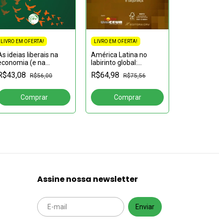
LIVRO EM OFERTA!
LIVRO EM OFERTA!
América Latina no
As ideias liberais na
labirinto global:
economia (e na
LIVRO EM OF
economia,política e
política): sínteses de
R$64,98
R$43,08
Análise ec
R$75,56
R$56,00
segurança
grandes obras
direito: pri
autores e 
R$120,04
casos
Assine nossa newsletter