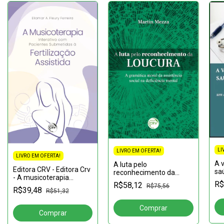
LI
LIVRO EM OFERTA!
LIVRO EM OFERTA!
A v
A luta pelo
Editora CRV - Editora Crv
sa
reconhecimento da
- A musicoterapia
do
loucura a gramática
R$
R$58,12
interativa com pacientes
R$75,56
diá
moral da assistência
R$39,48
R$51,32
submetidas à
ad
social na deficiência
fertilização assistida
do
mental