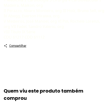
1 Medicina 2 Cardiologia 3 Cirurgia 4 Cardiovascular I
Madeira, Maikon, org
II Perazzo, Alvaro Monteiro, org III Holz, Bruno Sell, org
IV Abegg, Everton Hiraiwa, org
V Medeiros, José Manoel, org VI Pol, Rochele Lorenzi,
org VII Fadel, Sandro Valerio, org
VIII Título IX Série
CDU 61217 CDD 61112
Compartilhar
Quem viu este produto também
comprou