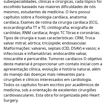
subespecialidades, clínicas e cirúrgicas, cada tópico foi
escolhido baseado nas maiores dificuldades de nós
mesmos, estudantes de medicina. O livro possui
capítulos sobre a fisiologia cardíaca, anatomia
cardíaca, Exames de rotina da cirurgia cardíaca (ECG,
ecocardiografia TT e TE; cintilografia; ecografia de
carótidas; RNM cardíaca; Angio TC Tórax e coronárias.
Tipos de cirurgia e suas características: CRM; Troca
valvar mitral; aórtica; tricúspide; endovascular.
Malformações: valvares, septais (CID, DSAV) e vasos; e
infecciosas e inflamatórias: endocardite valvar,
miocardite e pericardite. Tumores cardíacos O objetivo
deste material é proporcionar um contato inicial com a
apresentação clínica, evolução e história natural, além
do manejo das doenças mais relevantes para
cirurgiões e clínicos interessados em cardiologia.
Todos os capítulos foram escritos por acadêmicos de
medicina, sob a orientação de excelentes cirurgiões
cardiovasculares. Esta obra foi organizada pelo Heart
Surgery.