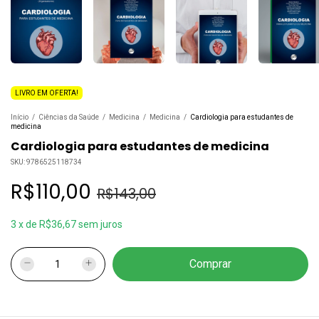
LIVRO EM OFERTA!
Início
/
Ciências da Saúde
/
Medicina
/
Medicina
/
Cardiologia para estudantes de
medicina
Cardiologia para estudantes de medicina
SKU:
9786525118734
R$110,00
R$143,00
3
x
de
R$36,67
sem juros