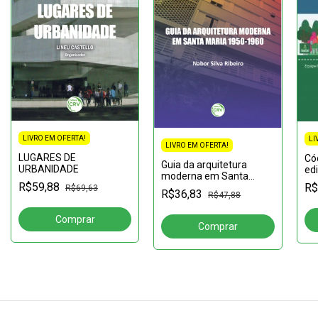
LIVRO EM OFERTA!
LI
LIVRO EM OFERTA!
LUGARES DE
Có
Guia da arquitetura
URBANIDADE
ed
moderna em Santa
de
R$59,88
R$
Maria 1950-1960
R$69,63
R$36,83
R$47,88