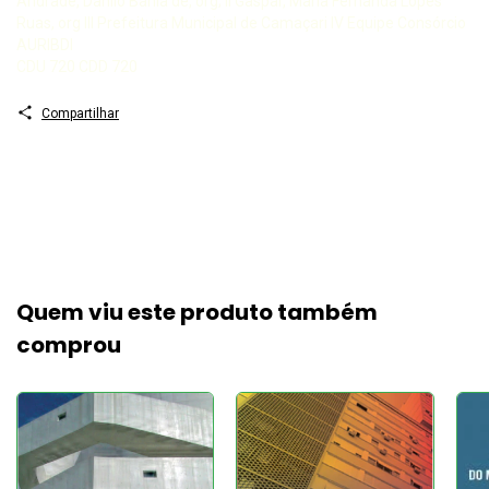
Andrade, Danilo Bahia de, org; II Gaspar, Maria Fernanda Lopes
Ruas, org III Prefeitura Municipal de Camaçari IV Equipe Consórcio
AURIBDI
CDU 720 CDD 720
Compartilhar
Quem viu este produto também
comprou