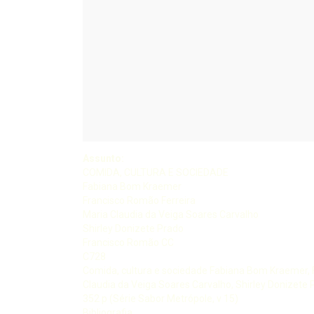
Assunto:
COMIDA, CULTURA E SOCIEDADE
Fabiana Bom Kraemer
Francisco Romão Ferreira
Maria Claudia da Veiga Soares Carvalho
Shirley Donizete Prado
Francisco Romão CC
C728
Comida, cultura e sociedade Fabiana Bom Kraemer, 
Claudia da Veiga Soares Carvalho, Shirley Donizete P
352 p (Série Sabor Metrópole, v 15)
Bibliografia