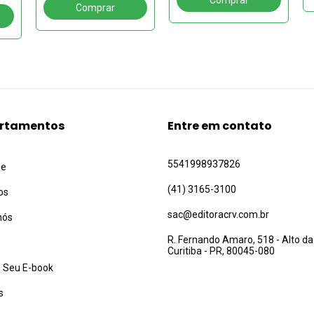
rtamentos
Entre em contato
5541998937826
ue
(41) 3165-3100
os
sac@editoracrv.com.br
nós
R. Fernando Amaro, 518 - Alto da
Curitiba - PR, 80045-080
 Seu E-book
s