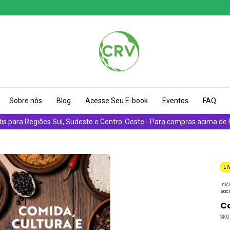
Sobre nós
Blog
Acesse Seu E-book
Eventos
FAQ
tis para Regiões Sul, Sudeste e Centro-Oeste - Para compras acima de
LI
Iníc
soci
Co
SKU