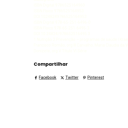
ISBN Digital 9786525164960
ISBN Físico 9786525164953
DOI 10248249786525164953
ISBN Digital 978-65-251-6496-0
ISBN Físico 978-65-251-6495-3
DOI 10.24824/978652516495.3
1 Nutrição 2 Prevenção – programas de saúde I Kraem
Francisco Romão, org III Carvalho, Maria Claudia da V
Donizete, org V Título VI Série
Compartilhar
Facebook
Twitter
Pinterest