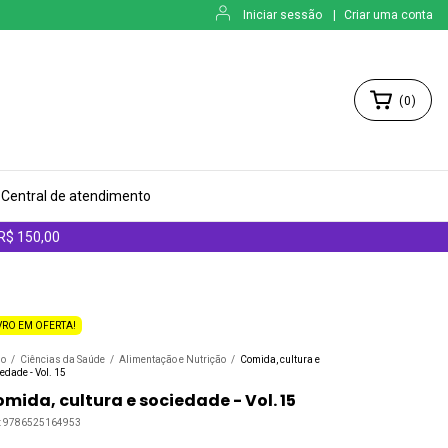
Iniciar sessão
|
Criar uma conta
(
0
)
Central de atendimento
 R$ 150,00
VRO EM OFERTA!
io
/
Ciências da Saúde
/
Alimentação e Nutrição
/
Comida, cultura e
edade - Vol. 15
mida, cultura e sociedade - Vol. 15
:
9786525164953