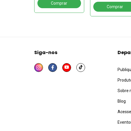
Volume 3
Siga-nos
Depa
Publiq
Produt
Sobre 
Blog
Acesse
Evento