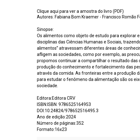
Clique aqui para ver a amostra do livro (PDF)
Autores: Fabiana Bom Kraemer - Francisco Romão Ferr
Sinopse:
Os alimentos como objeto de estudo para explorar 
disciplinas das Ciências Humanas e Sociais, trazen
alimentos” atravessam diferentes áreas de conhecim
afligem as sociedades, como por exemplo, as preocu
propomos continuar a compartilhar o resultado das 
produção do conhecimento e fortalecimento das pes
através da comida. As fronteiras entre a produção 
para estudar o fenômeno da alimentação são os eixo
sociedade.
Editora:Editora CRV
ISBN:ISBN: 9786525164953
DOI:10.24824/978652516495.3
Ano de edição:2024
Número de páginas:352
Formato:16x23