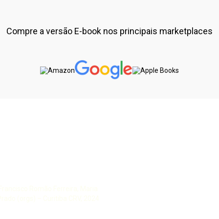
Compre a versão E-book nos principais marketplaces
Francisco Romão Ferreira, Maria
rado (orgs) – Curitiba CRV, 2024