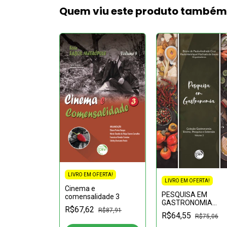
Quem viu este produto també
FERTA!
LIVRO EM OFERTA!
LIVRO EM OFERTA!
ção e
Cinema e
de
PESQUISA EM
comensalidade 3
as
GASTRONOMIA
9
R$148,19
R$67,62
Coleção
R$87,91
R$64,55
R$75,06
Gastronomia:Ensino
Pesquisa e Extensã