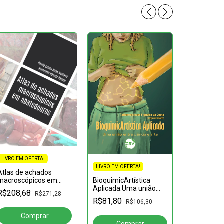
LIVRO EM OFERTA!
LIVRO EM OFERTA!
Atlas de achados
macroscópicos em
BioquimicArtística
abatedouros
Aplicada:Uma união
LIVRO EM OF
R$208,68
R$271,28
entre ciência e arte
R$81,80
A sociedad
R$106,30
saudável e
culinárias 
R$33,02