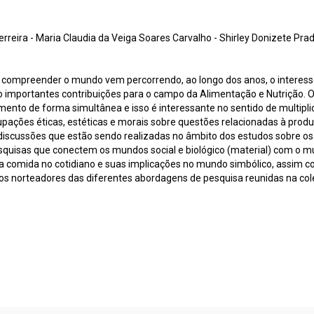
eira - Maria Claudia da Veiga Soares Carvalho - Shirley Donizete Prad
e compreender o mundo vem percorrendo, ao longo dos anos, o interess
do importantes contribuições para o campo da Alimentação e Nutrição.
ento de forma simultânea e isso é interessante no sentido de multipl
pações éticas, estéticas e morais sobre questões relacionadas à prod
discussões que estão sendo realizadas no âmbito dos estudos sobre os 
quisas que conectem os mundos social e biológico (material) com o mu
da comida no cotidiano e suas implicações no mundo simbólico, assim c
s norteadores das diferentes abordagens de pesquisa reunidas na colet