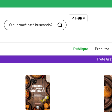
PT‑BR ▾
Publique
Produtos
Frete Gra