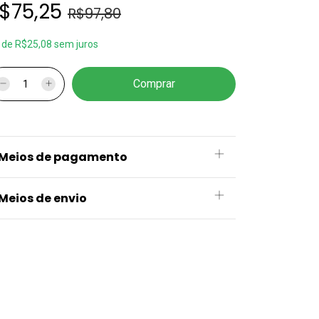
$75,25
R$97,80
x
de
R$25,08
sem juros
Meios de pagamento
Meios de envio