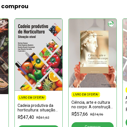
m comprou
LIVRO EM OFERTA!
LIVRO EM OFERTA!
Ciência, arte e cultura
Cadeia produtiva da
no corpo: A construção
horticultura: situação
de sentidos sobre o
R$57,66
atual
R$74,96
corpo a partir das
R$47,40
R$61,62
cirurgias plásticas
,
o