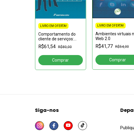
LIVRO EM OFERTA!
LIVRO EM OFERTA!
FERTA!
Ambientes virtuais 
Comportamento do
S E
Web 2.0
cliente de serviços:
S:sedução
Estudos de casos
R$41,77
R$61,54
es e ações
R$54,30
R$80,00
R$87,41
Siga-nos
Depa
Publiq