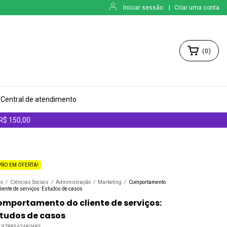
Iniciar sessão
|
Criar uma conta
(
0
)
Central de atendimento
 R$ 150,00
VRO EM OFERTA!
io
/
Ciências Sociais
/
Administração
/
Marketing
/
Comportamento
liente de serviços: Estudos de casos
mportamento do cliente de serviços:
tudos de casos
:
9788562480485