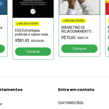
LIVRO EM OFERTA!
LIVRO EM OFERTA!
na
MARKETING DE
ESG:Estratégias,
RELACIONAMENTO:
práticas e cases reais
estratégias, processos
R$75,60
para implementar a
R$87,91
e aplicações em
R$81,43
R$105,86
jornada ESG na sua
setores específicos
empresa
rtamentos
Entre em contato
5541998937826
ue