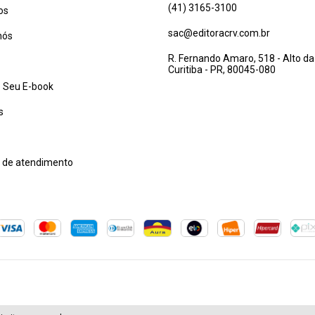
(41) 3165-3100
os
sac@editoracrv.com.br
nós
R. Fernando Amaro, 518 - Alto da
Curitiba - PR, 80045-080
 Seu E-book
s
l de atendimento