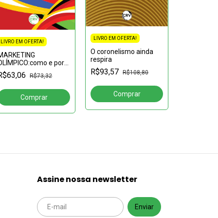
LIVRO EM OFERTA!
LIVRO EM OFERTA!
O coronelismo ainda
MARKETING
respira
OLÍMPICO:como e por
LIVRO EM OF
que os Jogos
R$93,57
R$108,80
R$63,06
MEGAEVEN
R$73,32
Olímpicos se tornaram
COMUNICA
um excelente produto
CIDADE
de marketing
R$109,57
Assine nossa newsletter