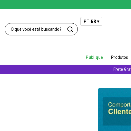
PT‑BR ▾
Publique
Produtos
Frete Gra