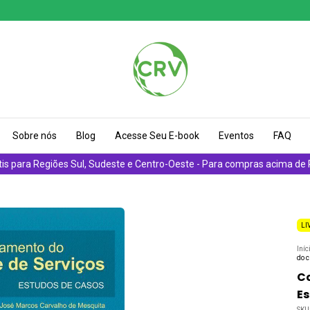
Sobre nós
Blog
Acesse Seu E-book
Eventos
FAQ
tis para Regiões Sul, Sudeste e Centro-Oeste - Para compras acima de
LI
Iníc
do c
Co
Es
SKU