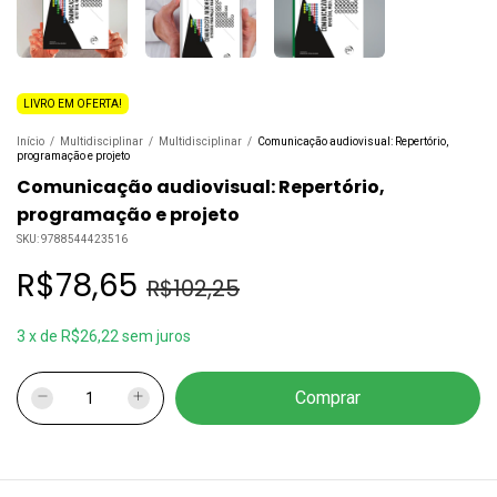
LIVRO EM OFERTA!
Início
/
Multidisciplinar
/
Multidisciplinar
/
Comunicação audiovisual: Repertório,
programação e projeto
Comunicação audiovisual: Repertório,
programação e projeto
SKU:
9788544423516
R$78,65
R$102,25
3
x
de
R$26,22
sem juros