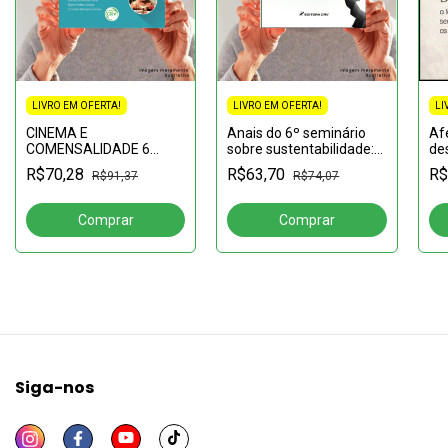
LI
LIVRO EM OFERTA!
LIVRO EM OFERTA!
Af
CINEMA E
Anais do 6º seminário
de
COMENSALIDADE 6
sobre sustentabilidade:
fo
Série Sabor
artigos selecionados
R$
R$70,28
R$63,70
R$91,37
R$74,07
co
MetrópoleVolume 6
tec
Siga-nos