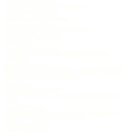
Joviniano Borges da Cunha
LUMIÈRE Nº – PROMENADE OF OSTRICHES,
PARIS BOTANICAL GARDENS
Carlos Avelino de Arruda Camargo
Joviniano Borges da Cunha
BREVE INTRODUÇÃO SOBRE OS ELEMENTOS
DA LINGUAGEM AUDIOVISUAL
Daniel Gambaro
Ricardo Tsutomu Matsuzawa
A IMAGEM FOTOGRÁFICA E CINEMATOGRÁFICA NA ERA
DA PELÍCULA
Renato Coelho Pannacci
EXPERIMENTAÇÕES SOBRE O CINEMA E O VÍDEO EM CADERNO
DE NOTAS SOBRE ROUPAS E CIDADES
Ananda Carvalho
Ricardo Tsutomu Matsuzawa
JANELAS RETICULARES: a (des)montagem fílmica em Out my
window
Caio de Salvi Lazaneo
ALGUMAS REFLEXÕES SOBRE O PROCESSO DE CRIAÇÃO DO
ROTEIRO NO ÂMBITO DO CINEMA NACIONAL
Fernando José Biscalchin
O QUE É UM BOM SOM?