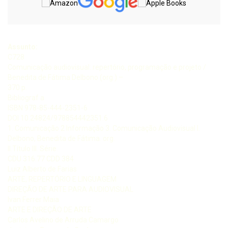
Assunto:
C728
Comunicação audiovisual: repertório, programação e projeto /
Benedita de Fátima Delbono (org.) –
370 p.
Bibliograf a
ISBN 978-85-444-2351-6
DOI 10.24824/978854442351.6
1. Comunicação 2 Informação 3. Comunicação Audiovisual I.
Delbono, Benedita de Fátima. org.
II.Título III. Série.
CDU 316.77 CDD 384
Luiz Alberto de Farias
ARTE, REPERTÓRIO E LINGUAGEM
DIREÇÃO DE ARTE PARA AUDIOVISUAL
Ivan Ferrer Maia
ARTE E DIREÇÃO DE ARTE
Carlos Avelino de Arruda Camargo