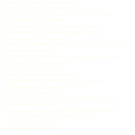
Roseni Guimarães Correa de Moraes
AS ESTRATÉGIAS DE MERCHANDISING UTILIZADAS
PELA MARCA LEGO EM CANAIS DE TELEVISÃO E CINEMA
Raquel Manso Prado Fernandes
MERCHANDISING SOCIAL E SEUS IMPACTOS NAS
TELENOVELAS E NA CONSCIENTIZAÇÃO DO PÚBLICO
Raquel Manso Prado Fernandes
MARKETING CULTURAL: considerações históricas e contextuais
Andréia Perroni Escudero
NOTAS INTRODUTÓRIAS SOBRE MARKETING CULTURAL COMO
FERRAMENTA DA COMUNICAÇÃO
Renato Emanuel Gomes da Silva
Roseni Guimarães Correa de Moraes
CULTURA TRAÇANDO VÍNCULOS ORGANIZACIONAIS E
EXTRAORGANIZACIONAIS DE REPUTAÇÃO
Ana Lucia de Alcântara Oshiro
UM OLHAR SOBRE O INVESTIDOR DE MARKETING CULTURAL
Patricia Teresa Lucas Jorge
A COMUNICAÇÃO COMO AGENTE DE TRANSFORMAÇÃO DA
CULTURA E FORMADORA DA OPINIÃO PÚBLICA
Benedita de Fátima Delbono
Heitor Pinheiro de Rezende
INCENTIVO, PROJETO E PRODUTO CULTURAL